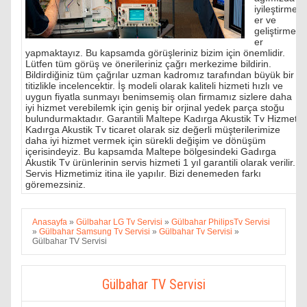
iyileştirmel
er ve
geliştirmel
er
yapmaktayız. Bu kapsamda görüşleriniz bizim için önemlidir.
Lütfen tüm görüş ve önerileriniz çağrı merkezime bildirin.
Bildirdiğiniz tüm çağrılar uzman kadromız tarafından büyük bir
titizlikle incelencektir. İş modeli olarak kaliteli hizmeti hızlı ve
uygun fiyatla sunmayı benimsemiş olan firmamız sizlere daha
iyi hizmet verebilemk için geniş bir orjinal yedek parça stoğu
bulundurmaktadır. Garantili Maltepe Kadırga Akustik Tv Hizmeti
Kadırga Akustik Tv ticaret olarak siz değerli müşterilerimize
daha iyi hizmet vermek için sürekli değişim ve dönüşüm
içerisindeyiz. Bu kapsamda Maltepe bölgesindeki Gadırga
Akustik Tv ürünlerinin servis hizmeti 1 yıl garantili olarak verilir.
Servis Hizmetimiz itina ile yapılır. Bizi denemeden farkı
göremezsiniz.
Anasayfa
»
Gülbahar LG Tv Servisi
»
Gülbahar PhilipsTv Servisi
»
Gülbahar Samsung Tv Servisi
»
Gülbahar Tv Servisi
»
Gülbahar TV Servisi
Gülbahar TV Servisi