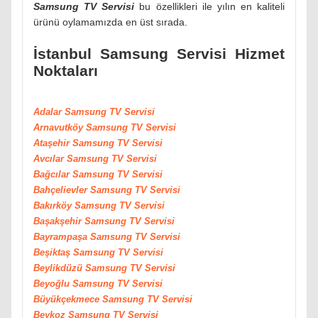
Samsung TV Servisi
bu özellikleri ile yılın en kaliteli
ürünü oylamamızda en üst sırada.
İstanbul Samsung Servisi Hizmet
Noktaları
Adalar Samsung TV Servisi
Arnavutköy
Samsung
TV Servisi
Ataşehir
Samsung
TV Servisi
Avcılar
Samsung
TV Servisi
Bağcılar
Samsung
TV Servisi
Bahçelievler
Samsung
TV Servisi
Bakırköy
Samsung
TV Servisi
Başakşehir
Samsung
TV Servisi
Bayrampaşa
Samsung
TV Servisi
Beşiktaş
Samsung
TV Servisi
Beylikdüzü
Samsung
TV Servisi
Beyoğlu
Samsung
TV Servisi
Büyükçekmece
Samsung
TV Servisi
Beykoz
Samsung
TV Servisi