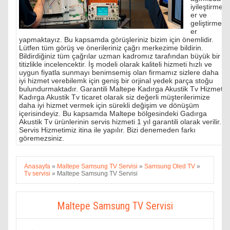
iyileştirmel
er ve
geliştirmel
er
yapmaktayız. Bu kapsamda görüşleriniz bizim için önemlidir.
Lütfen tüm görüş ve önerileriniz çağrı merkezime bildirin.
Bildirdiğiniz tüm çağrılar uzman kadromız tarafından büyük bir
titizlikle incelencektir. İş modeli olarak kaliteli hizmeti hızlı ve
uygun fiyatla sunmayı benimsemiş olan firmamız sizlere daha
iyi hizmet verebilemk için geniş bir orjinal yedek parça stoğu
bulundurmaktadır. Garantili Maltepe Kadırga Akustik Tv Hizmeti
Kadırga Akustik Tv ticaret olarak siz değerli müşterilerimize
daha iyi hizmet vermek için sürekli değişim ve dönüşüm
içerisindeyiz. Bu kapsamda Maltepe bölgesindeki Gadırga
Akustik Tv ürünlerinin servis hizmeti 1 yıl garantili olarak verilir.
Servis Hizmetimiz itina ile yapılır. Bizi denemeden farkı
göremezsiniz.
Anasayfa
»
Maltepe Samsung TV Servisi
»
Samsung Oled TV
»
Tv servisi
»
Maltepe Samsung TV Servisi
Maltepe Samsung TV Servisi