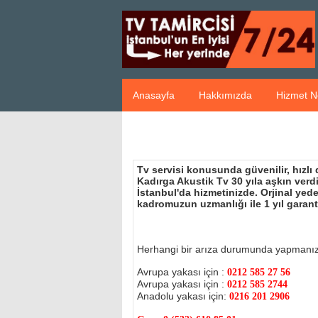
Anasayfa
Hakkımızda
Hizmet N
Tv servisi konusunda güvenilir, hızlı
Kadırga Akustik Tv 30 yıla aşkın ver
İstanbul'da hizmetinizde. Orjinal ye
kadromuzun uzmanlığı ile 1 yıl garant
Herhangi bir arıza durumunda yapmanı
Avrupa yakası için :
0212 585 27 56
Avrupa yakası için :
0212 585 2744
Anadolu yakası için:
0216 201 2906