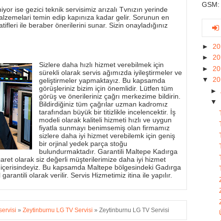
GSM: 
yor ise gezici teknik servisimiz arızalı Tvnızın yerinde
alzemelari temin edip kapınıza kadar gelir. Sorunun en
tifleri ile beraber önerilerini sunar. Sizin onayladığınız
►
2
►
2
Sizlere daha hızlı hizmet verebilmek için
►
2
sürekli olarak servis ağımızda iyileştirmeler ve
▼
2
geliştirmeler yapmaktayız. Bu kapsamda
görüşleriniz bizim için önemlidir. Lütfen tüm
►
görüş ve önerileriniz çağrı merkezime bildirin.
▼
Bildirdiğiniz tüm çağrılar uzman kadromız
tarafından büyük bir titizlikle incelencektir. İş
modeli olarak kaliteli hizmeti hızlı ve uygun
fiyatla sunmayı benimsemiş olan firmamız
sizlere daha iyi hizmet verebilemk için geniş
bir orjinal yedek parça stoğu
bulundurmaktadır. Garantili Maltepe Kadırga
aret olarak siz değerli müşterilerimize daha iyi hizmet
 içerisindeyiz. Bu kapsamda Maltepe bölgesindeki Gadırga
garantili olarak verilir. Servis Hizmetimiz itina ile yapılır.
servisi
»
Zeytinburnu LG TV Servisi
»
Zeytinburnu LG TV Servisi