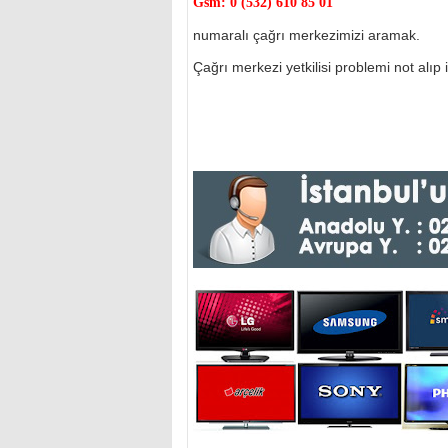
Gsm:
0 (532) 610 85 01
numaralı çağrı merkezimizi aramak.
Çağrı merkezi yetkilisi problemi not alıp il