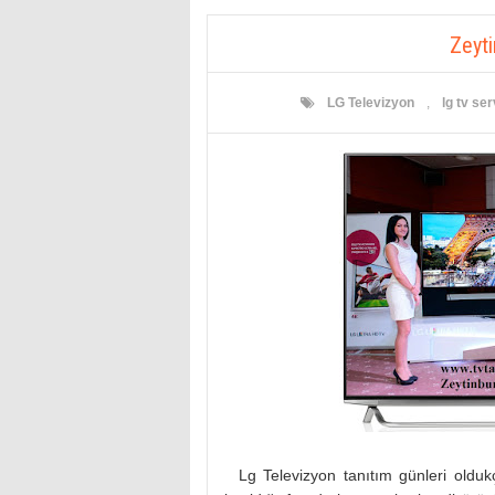
Zeyti
LG Televizyon
,
lg tv ser
Lg Televizyon tanıtım günleri oldukça 