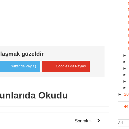
laşmak güzeldir
►
►
Twitter da Paylaş
Google+ da Paylaş
►
►
►
►
unlarıda Okudu
►
2
Sonraki»