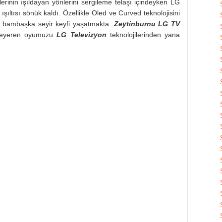
erinin ışıldayan yönlerini sergileme telaşı içindeyken LG
ışıltısı sönük kaldı. Özellikle Oled ve Curved teknolojisini
le bambaşka seyir keyfi yaşatmakta.
Zeytinburnu LG TV
izleyeren oyumuzu
LG Televizyon
teknolojilerinden yana