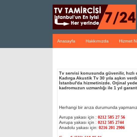
Anasayfa
Hakkımızda
Hizmet N
Tv servisi konusunda güvenilir, hızlı
Kadırga Akustik Tv 30 yıla aşkın ver
İstanbul'da hizmetinizde. Orjinal ye
kadromuzun uzmanlığı ile 1 yıl garant
Herhangi bir arıza durumunda yapmanı
Avrupa yakası için :
0212 585 27 56
Avrupa yakası için :
0212 585 2744
Anadolu yakası için:
0216 201 2906