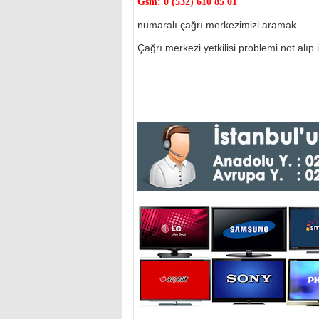
Gsm:
0 (532) 610 85 01
numaralı çağrı merkezimizi aramak.
Çağrı merkezi yetkilisi problemi not alıp il