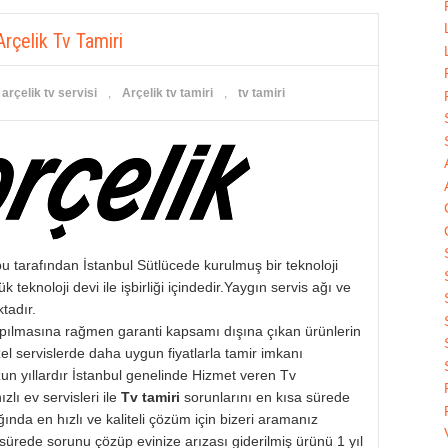
Arçelik Tv Tamiri
arçelik tv servisi
,
Arçelik tv tamiri
,
tv tamiri
u tarafından İstanbul Sütlücede kurulmuş bir teknoloji
teknoloji devi ile işbirliği içindedir.Yaygın servis ağı ve
ktadır.
yapılmasına rağmen garanti kapsamı dışına çıkan ürünlerin
el servislerde daha uygun fiyatlarla tamir imkanı
n yıllardır İstanbul genelinde Hizmet veren Tv
zlı ev servisleri ile
Tv tamiri
sorunlarını en kısa sürede
ında en hızlı ve kaliteli çözüm için bizeri aramanız
 sürede sorunu çözüp evinize arızası giderilmiş ürünü 1 yıl