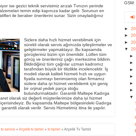
GSM: 
yor ise gezici teknik servisimiz arızalı Tvnızın yerinde
alzemelari temin edip kapınıza kadar gelir. Sorunun en
tifleri ile beraber önerilerini sunar. Sizin onayladığınız
►
2
►
2
Sizlere daha hızlı hizmet verebilmek için
►
2
sürekli olarak servis ağımızda iyileştirmeler ve
▼
2
geliştirmeler yapmaktayız. Bu kapsamda
görüşleriniz bizim için önemlidir. Lütfen tüm
►
görüş ve önerileriniz çağrı merkezime bildirin.
►
Bildirdiğiniz tüm çağrılar uzman kadromız
tarafından büyük bir titizlikle incelencektir. İş
►
modeli olarak kaliteli hizmeti hızlı ve uygun
►
fiyatla sunmayı benimsemiş olan firmamız
►
sizlere daha iyi hizmet verebilemk için geniş
bir orjinal yedek parça stoğu
►
bulundurmaktadır. Garantili Maltepe Kadırga
▼
aret olarak siz değerli müşterilerimize daha iyi hizmet
 içerisindeyiz. Bu kapsamda Maltepe bölgesindeki Gadırga
garantili olarak verilir. Servis Hizmetimiz itina ile yapılır.
 tv servisi
»
Arçelik tv tamiri
»
tv tamiri
»
Arçelik Tv Tamiri