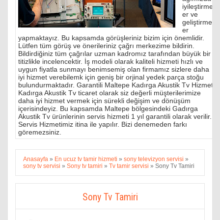
iyileştirmel
er ve
geliştirmel
er
yapmaktayız. Bu kapsamda görüşleriniz bizim için önemlidir.
Lütfen tüm görüş ve önerileriniz çağrı merkezime bildirin.
Bildirdiğiniz tüm çağrılar uzman kadromız tarafından büyük bir
titizlikle incelencektir. İş modeli olarak kaliteli hizmeti hızlı ve
uygun fiyatla sunmayı benimsemiş olan firmamız sizlere daha
iyi hizmet verebilemk için geniş bir orjinal yedek parça stoğu
bulundurmaktadır. Garantili Maltepe Kadırga Akustik Tv Hizmeti
Kadırga Akustik Tv ticaret olarak siz değerli müşterilerimize
daha iyi hizmet vermek için sürekli değişim ve dönüşüm
içerisindeyiz. Bu kapsamda Maltepe bölgesindeki Gadırga
Akustik Tv ürünlerinin servis hizmeti 1 yıl garantili olarak verilir.
Servis Hizmetimiz itina ile yapılır. Bizi denemeden farkı
göremezsiniz.
Anasayfa
»
En ucuz tv tamir hizmeti
»
sony televizyon servisi
»
sony tv servisi
»
Sony tv tamiri
»
Tv tamir servisi
»
Sony Tv Tamiri
Sony Tv Tamiri