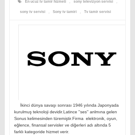
En ucuz tv tamir hizmeti
,
sony televizyon servisi
,
sony tv servisi
,
Sony tv tamiri
,
Tv tamir servisi
İkinci dünya savaşı sonrası 1946 yılında Japonyada
kurulmuş teknoloji devidir.Latince ''ses'' anlmına gelen
Sonus kelimesinden türemiştir.Firma elektronik, oyun,
eğlence, finansal servisler ve diğerleri adı altında 5
farklı kategoride hizmet verir.