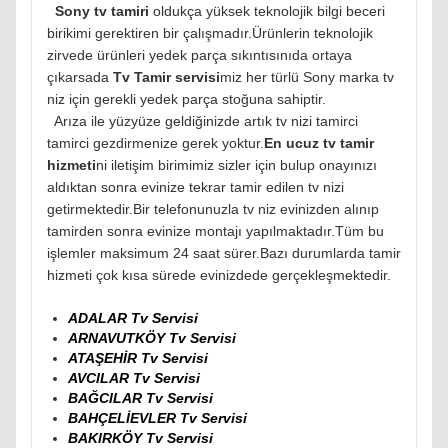
Sony tv tamiri
oldukça yüksek teknolojik bilgi beceri
birikimi gerektiren bir çalışmadır.Ürünlerin teknolojik
zirvede ürünleri yedek parça sıkıntısınıda ortaya
çıkarsada
Tv Tamir servisi
miz her türlü Sony marka tv
niz için gerekli yedek parça stoğuna sahiptir.
Arıza ile yüzyüze geldiğinizde artık tv nizi tamirci
tamirci gezdirmenize gerek yoktur.
En ucuz tv tamir
hizmeti
ni iletişim birimimiz sizler için bulup onayınızı
aldıktan sonra evinize tekrar tamir edilen tv nizi
getirmektedir.Bir telefonunuzla tv niz evinizden alınıp
tamirden sonra evinize montajı yapılmaktadır.Tüm bu
işlemler maksimum 24 saat sürer.Bazı durumlarda tamir
hizmeti çok kısa sürede evinizdede gerçekleşmektedir.
ADALAR Tv Servisi
ARNAVUTKÖY Tv Servisi
ATAŞEHİR Tv Servisi
AVCILAR Tv Servisi
BAĞCILAR Tv Servisi
BAHÇELİEVLER Tv Servisi
BAKIRKÖY Tv Servisi