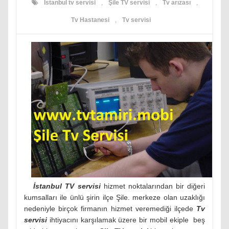
İstanbul tv servisi
,
Şile TV servisi
,
Tv arızası
,
Tv Hastanesi
,
Tv servisi
İstanbul TV servisi
hizmet noktalarından bir diğeri
kumsalları ile ünlü şirin ilçe Şile. merkeze olan uzaklığı
nedeniyle birçok firmanın hizmet veremediği ilçede
Tv
servisi
ihtiyacını karşılamak üzere bir mobil ekiple beş