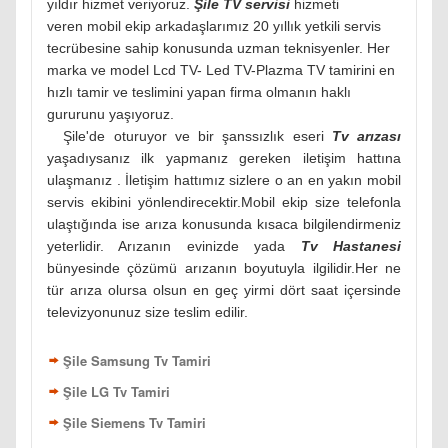
yıldır hizmet veriyoruz.
Şile TV servisi
hizmeti
veren mobil ekip arkadaşlarımız 20 yıllık yetkili servis
tecrübesine sahip konusunda uzman teknisyenler. Her
marka ve model Lcd TV- Led TV-Plazma TV tamirini en
hızlı tamir ve teslimini yapan firma olmanın haklı
gururunu yaşıyoruz.
Şile'de oturuyor ve bir şanssızlık eseri
Tv arızası
yaşadıysanız ilk yapmanız gereken iletişim hattına
ulaşmanız . İletişim hattımız sizlere o an en yakın mobil
servis ekibini yönlendirecektir.Mobil ekip size telefonla
ulaştığında ise arıza konusunda kısaca bilgilendirmeniz
yeterlidir. Arızanın evinizde yada
Tv Hastanesi
bünyesinde çözümü arızanın boyutuyla ilgilidir.Her ne
tür arıza olursa olsun en geç yirmi dört saat içersinde
televizyonunuz size teslim edilir.
Şile Samsung Tv Tamiri
Şile LG Tv Tamiri
Şile Siemens Tv Tamiri