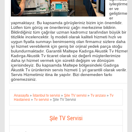
iyileştirmel
er ve
geliştirmel
er
yapmaktayız. Bu kapsamda görüşleriniz bizim için önemlidir.
Lütfen tüm görüş ve önerileriniz çağrı merkezime bildirin.
Bildirdiğiniz tüm çağrılar uzman kadromız tarafından büyük bir
titizlikle incelencektir. İş modeli olarak kaliteli hizmeti hızlı ve
uygun fiyatla sunmayı benimsemiş olan firmamız sizlere daha
iyi hizmet verebilemk için geniş bir orjinal yedek parça stoğu
bulundurmaktadır. Garantili Maltepe Kadırga Akustik Tv Hizmeti
Kadırga Akustik Tv ticaret olarak siz değerli müşterilerimize
daha iyi hizmet vermek için sürekli değişim ve dönüşüm
içerisindeyiz. Bu kapsamda Maltepe bölgesindeki Gadırga
Akustik Tv ürünlerinin servis hizmeti 1 yıl garantili olarak verilir.
Servis Hizmetimiz itina ile yapılır. Bizi denemeden farkı
göremezsiniz.
Anasayfa
»
İstanbul tv servisi
»
Şile TV servisi
»
Tv arızası
»
Tv
Hastanesi
»
Tv servisi
»
Şile TV Servisi
Şile TV Servisi