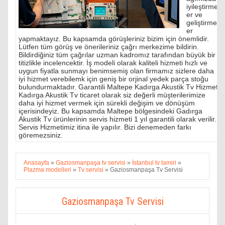
iyileştirmel
er ve
geliştirmel
er
yapmaktayız. Bu kapsamda görüşleriniz bizim için önemlidir.
Lütfen tüm görüş ve önerileriniz çağrı merkezime bildirin.
Bildirdiğiniz tüm çağrılar uzman kadromız tarafından büyük bir
titizlikle incelencektir. İş modeli olarak kaliteli hizmeti hızlı ve
uygun fiyatla sunmayı benimsemiş olan firmamız sizlere daha
iyi hizmet verebilemk için geniş bir orjinal yedek parça stoğu
bulundurmaktadır. Garantili Maltepe Kadırga Akustik Tv Hizmeti
Kadırga Akustik Tv ticaret olarak siz değerli müşterilerimize
daha iyi hizmet vermek için sürekli değişim ve dönüşüm
içerisindeyiz. Bu kapsamda Maltepe bölgesindeki Gadırga
Akustik Tv ürünlerinin servis hizmeti 1 yıl garantili olarak verilir.
Servis Hizmetimiz itina ile yapılır. Bizi denemeden farkı
göremezsiniz.
Anasayfa
»
Gaziosmanpaşa tv servisi
»
İstanbul tv tamiri
»
Plazma modelleri
»
Tv servisi
»
Gaziosmanpaşa Tv Servisi
Gaziosmanpaşa Tv Servisi