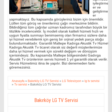
iyileştirmel
er ve
geliştirmel
er
yapmaktayız. Bu kapsamda görüşleriniz bizim için önemlidir.
Lütfen tüm görüş ve önerileriniz çağrı merkezime bildirin.
Bildirdiğiniz tüm çağrılar uzman kadromız tarafından büyük bir
titizlikle incelencektir. İş modeli olarak kaliteli hizmeti hızlı ve
uygun fiyatla sunmayı benimsemiş olan firmamız sizlere daha
iyi hizmet verebilemk için geniş bir orjinal yedek parça stoğu
bulundurmaktadır. Garantili Maltepe Kadırga Akustik Tv Hizmeti
Kadırga Akustik Tv ticaret olarak siz değerli müşterilerimize
daha iyi hizmet vermek için sürekli değişim ve dönüşüm
içerisindeyiz. Bu kapsamda Maltepe bölgesindeki Gadırga
Akustik Tv ürünlerinin servis hizmeti 1 yıl garantili olarak verilir.
Servis Hizmetimiz itina ile yapılır. Bizi denemeden farkı
göremezsiniz.
Anasayfa
»
Bakırköy LG TV Servisi
»
LG Televizyon
»
lg tv servisi
»
Tv servisi
»
Bakırköy LG TV Servisi
Bakırköy LG TV Servisi