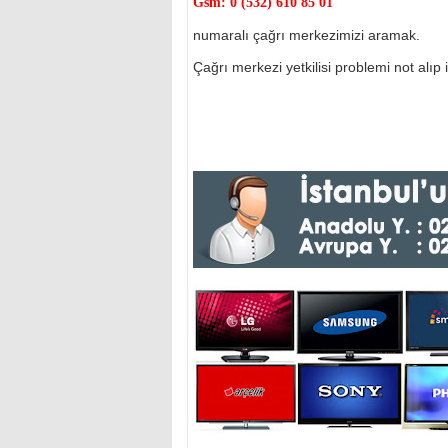
Gsm:
0 (532) 610 85 01
numaralı çağrı merkezimizi aramak.
Çağrı merkezi yetkilisi problemi not alıp il