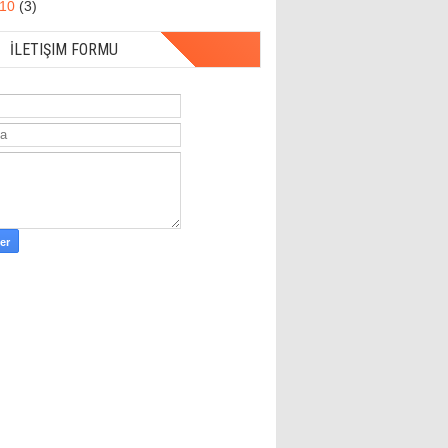
010
(3)
İLETIŞIM FORMU