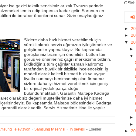
GSM: 
yor ise gezici teknik servisimiz arızalı Tvnızın yerinde
alzemelari temin edip kapınıza kadar gelir. Sorunun en
tifleri ile beraber önerilerini sunar. Sizin onayladığınız
►
2
►
2
Sizlere daha hızlı hizmet verebilmek için
▼
2
sürekli olarak servis ağımızda iyileştirmeler ve
►
geliştirmeler yapmaktayız. Bu kapsamda
görüşleriniz bizim için önemlidir. Lütfen tüm
▼
görüş ve önerileriniz çağrı merkezime bildirin.
Bildirdiğiniz tüm çağrılar uzman kadromız
tarafından büyük bir titizlikle incelencektir. İş
modeli olarak kaliteli hizmeti hızlı ve uygun
fiyatla sunmayı benimsemiş olan firmamız
sizlere daha iyi hizmet verebilemk için geniş
bir orjinal yedek parça stoğu
bulundurmaktadır. Garantili Maltepe Kadırga
aret olarak siz değerli müşterilerimize daha iyi hizmet
 içerisindeyiz. Bu kapsamda Maltepe bölgesindeki Gadırga
garantili olarak verilir. Servis Hizmetimiz itina ile yapılır.
►
►
msung Televizyon
»
Samsung tv servisi
»
Tv servisi
»
Esenler
►
2