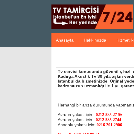
Anasayfa
Hakkımızda
Hizmet N
Tv servisi konusunda güvenilir, hızlı
Kadırga Akustik Tv 30 yıla aşkın ver
İstanbul'da hizmetinizde. Orjinal ye
kadromuzun uzmanlığı ile 1 yıl garant
Herhangi bir arıza durumunda yapmanı
Avrupa yakası için :
0212 585 27 56
Avrupa yakası için :
0212 585 2744
Anadolu yakası için:
0216 201 2906