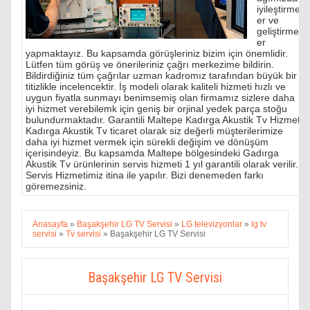
iyileştirmel
er ve
geliştirmel
er
yapmaktayız. Bu kapsamda görüşleriniz bizim için önemlidir.
Lütfen tüm görüş ve önerileriniz çağrı merkezime bildirin.
Bildirdiğiniz tüm çağrılar uzman kadromız tarafından büyük bir
titizlikle incelencektir. İş modeli olarak kaliteli hizmeti hızlı ve
uygun fiyatla sunmayı benimsemiş olan firmamız sizlere daha
iyi hizmet verebilemk için geniş bir orjinal yedek parça stoğu
bulundurmaktadır. Garantili Maltepe Kadırga Akustik Tv Hizmeti
Kadırga Akustik Tv ticaret olarak siz değerli müşterilerimize
daha iyi hizmet vermek için sürekli değişim ve dönüşüm
içerisindeyiz. Bu kapsamda Maltepe bölgesindeki Gadırga
Akustik Tv ürünlerinin servis hizmeti 1 yıl garantili olarak verilir.
Servis Hizmetimiz itina ile yapılır. Bizi denemeden farkı
göremezsiniz.
Anasayfa
»
Başakşehir LG TV Servisi
»
LG televizyonlar
»
lg tv
servisi
»
Tv servisi
»
Başakşehir LG TV Servisi
Başakşehir LG TV Servisi