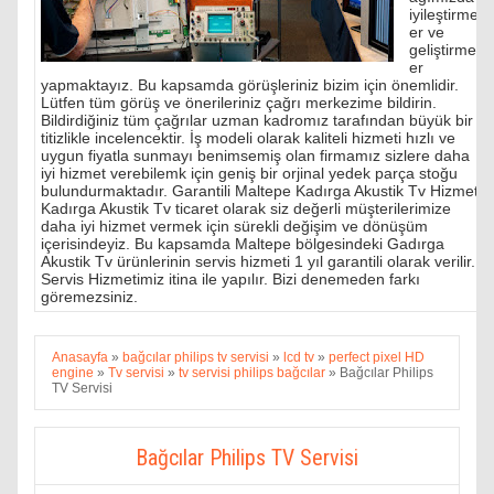
iyileştirmel
er ve
geliştirmel
er
yapmaktayız. Bu kapsamda görüşleriniz bizim için önemlidir.
Lütfen tüm görüş ve önerileriniz çağrı merkezime bildirin.
Bildirdiğiniz tüm çağrılar uzman kadromız tarafından büyük bir
titizlikle incelencektir. İş modeli olarak kaliteli hizmeti hızlı ve
uygun fiyatla sunmayı benimsemiş olan firmamız sizlere daha
iyi hizmet verebilemk için geniş bir orjinal yedek parça stoğu
bulundurmaktadır. Garantili Maltepe Kadırga Akustik Tv Hizmeti
Kadırga Akustik Tv ticaret olarak siz değerli müşterilerimize
daha iyi hizmet vermek için sürekli değişim ve dönüşüm
içerisindeyiz. Bu kapsamda Maltepe bölgesindeki Gadırga
Akustik Tv ürünlerinin servis hizmeti 1 yıl garantili olarak verilir.
Servis Hizmetimiz itina ile yapılır. Bizi denemeden farkı
göremezsiniz.
Anasayfa
»
bağcılar philips tv servisi
»
lcd tv
»
perfect pixel HD
engine
»
Tv servisi
»
tv servisi philips bağcılar
»
Bağcılar Philips
TV Servisi
Bağcılar Philips TV Servisi