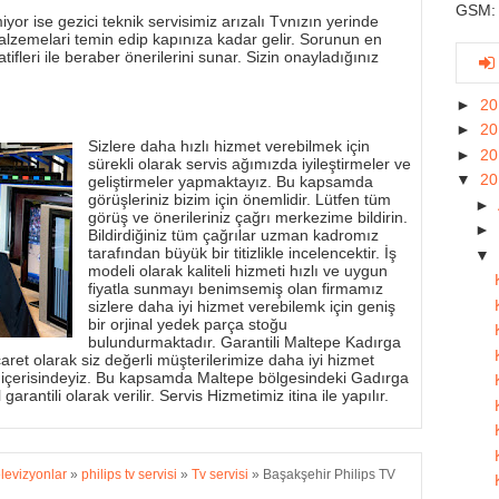
GSM: 
yor ise gezici teknik servisimiz arızalı Tvnızın yerinde
alzemelari temin edip kapınıza kadar gelir. Sorunun en
tifleri ile beraber önerilerini sunar. Sizin onayladığınız
►
2
►
2
Sizlere daha hızlı hizmet verebilmek için
►
2
sürekli olarak servis ağımızda iyileştirmeler ve
▼
2
geliştirmeler yapmaktayız. Bu kapsamda
görüşleriniz bizim için önemlidir. Lütfen tüm
►
görüş ve önerileriniz çağrı merkezime bildirin.
►
Bildirdiğiniz tüm çağrılar uzman kadromız
tarafından büyük bir titizlikle incelencektir. İş
▼
modeli olarak kaliteli hizmeti hızlı ve uygun
fiyatla sunmayı benimsemiş olan firmamız
sizlere daha iyi hizmet verebilemk için geniş
bir orjinal yedek parça stoğu
bulundurmaktadır. Garantili Maltepe Kadırga
aret olarak siz değerli müşterilerimize daha iyi hizmet
 içerisindeyiz. Bu kapsamda Maltepe bölgesindeki Gadırga
garantili olarak verilir. Servis Hizmetimiz itina ile yapılır.
elevizyonlar
»
philips tv servisi
»
Tv servisi
»
Başakşehir Philips TV