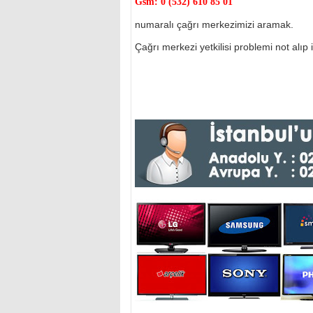
Gsm:
0 (532) 610 85 01
numaralı çağrı merkezimizi aramak.
Çağrı merkezi yetkilisi problemi not alıp il