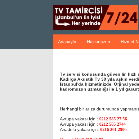
Anasayfa
Hakkımızda
Hizmet N
Tv servisi konusunda güvenilir, hızlı
Kadırga Akustik Tv 30 yıla aşkın ver
İstanbul'da hizmetinizde. Orjinal ye
kadromuzun uzmanlığı ile 1 yıl garant
Herhangi bir arıza durumunda yapmanı
Avrupa yakası için :
0212 585 27 56
Avrupa yakası için :
0212 585 2744
Anadolu yakası için:
0216 201 2906