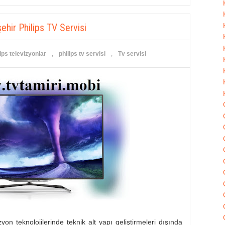
ehir Philips TV Servisi
ips televizyonlar
,
philips tv servisi
,
Tv servisi
n teknolojilerinde teknik alt yapı geliştirmeleri dışında