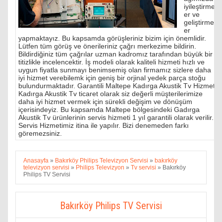
iyileştirmel
er ve
geliştirmel
er
yapmaktayız. Bu kapsamda görüşleriniz bizim için önemlidir.
Lütfen tüm görüş ve önerileriniz çağrı merkezime bildirin.
Bildirdiğiniz tüm çağrılar uzman kadromız tarafından büyük bir
titizlikle incelencektir. İş modeli olarak kaliteli hizmeti hızlı ve
uygun fiyatla sunmayı benimsemiş olan firmamız sizlere daha
iyi hizmet verebilemk için geniş bir orjinal yedek parça stoğu
bulundurmaktadır. Garantili Maltepe Kadırga Akustik Tv Hizmeti
Kadırga Akustik Tv ticaret olarak siz değerli müşterilerimize
daha iyi hizmet vermek için sürekli değişim ve dönüşüm
içerisindeyiz. Bu kapsamda Maltepe bölgesindeki Gadırga
Akustik Tv ürünlerinin servis hizmeti 1 yıl garantili olarak verilir.
Servis Hizmetimiz itina ile yapılır. Bizi denemeden farkı
göremezsiniz.
Anasayfa
»
Bakırköy Philips Televizyon Servisi
»
bakırköy
televizyon servisi
»
Philips Televizyon
»
Tv servisi
»
Bakırköy
Philips TV Servisi
Bakırköy Philips TV Servisi