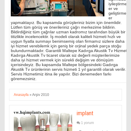
iyileştirmel
er ve
geliştirmel
er
yapmaktayız. Bu kapsamda görüşleriniz bizim için önemlidir.
Lütfen tüm görüş ve önerileriniz çağrı merkezime bildirin.
Bildirdiğiniz tüm çağrılar uzman kadromız tarafından büyük bir
titizlikle incelencektir. İş modeli olarak kaliteli hizmeti hızlı ve
uygun fiyatla sunmayı benimsemiş olan firmamız sizlere daha
iyi hizmet verebilemk için geniş bir orjinal yedek parça stoğu
bulundurmaktadır. Garantili Maltepe Kadırga Akustik Tv Hizmeti
Kadırga Akustik Tv ticaret olarak siz değerli müşterilerimize
daha iyi hizmet vermek için sürekli değişim ve dönüşüm
içerisindeyiz. Bu kapsamda Maltepe bölgesindeki Gadırga
Akustik Tv ürünlerinin servis hizmeti 1 yıl garantili olarak verilir.
Servis Hizmetimiz itina ile yapılır. Bizi denemeden farkı
göremezsiniz.
Anasayfa
»
Arşiv 2010
implant
1 yorum