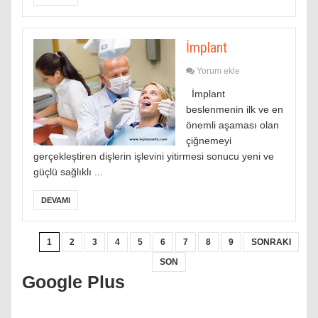
İmplant
Yorum ekle
İmplant
beslenmenin ilk ve en
önemli aşaması olan
çiğnemeyi
gerçekleştiren dişlerin işlevini yitirmesi sonucu yeni ve
güçlü sağlıklı ...
DEVAMI
1
2
3
4
5
6
7
8
9
SONRAKI
SON
Google Plus