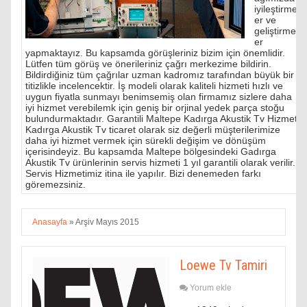
iyileştirmel
er ve
geliştirmel
er
yapmaktayız. Bu kapsamda görüşleriniz bizim için önemlidir.
Lütfen tüm görüş ve önerileriniz çağrı merkezime bildirin.
Bildirdiğiniz tüm çağrılar uzman kadromız tarafından büyük bir
titizlikle incelencektir. İş modeli olarak kaliteli hizmeti hızlı ve
uygun fiyatla sunmayı benimsemiş olan firmamız sizlere daha
iyi hizmet verebilemk için geniş bir orjinal yedek parça stoğu
bulundurmaktadır. Garantili Maltepe Kadırga Akustik Tv Hizmeti
Kadırga Akustik Tv ticaret olarak siz değerli müşterilerimize
daha iyi hizmet vermek için sürekli değişim ve dönüşüm
içerisindeyiz. Bu kapsamda Maltepe bölgesindeki Gadırga
Akustik Tv ürünlerinin servis hizmeti 1 yıl garantili olarak verilir.
Servis Hizmetimiz itina ile yapılır. Bizi denemeden farkı
göremezsiniz.
Anasayfa
»
Arşiv Mayıs 2015
Loewe Tv Tamiri
Yorum ekle