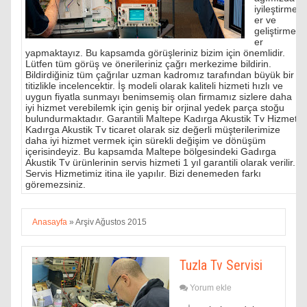
iyileştirmel
er ve
geliştirmel
er
yapmaktayız. Bu kapsamda görüşleriniz bizim için önemlidir.
Lütfen tüm görüş ve önerileriniz çağrı merkezime bildirin.
Bildirdiğiniz tüm çağrılar uzman kadromız tarafından büyük bir
titizlikle incelencektir. İş modeli olarak kaliteli hizmeti hızlı ve
uygun fiyatla sunmayı benimsemiş olan firmamız sizlere daha
iyi hizmet verebilemk için geniş bir orjinal yedek parça stoğu
bulundurmaktadır. Garantili Maltepe Kadırga Akustik Tv Hizmeti
Kadırga Akustik Tv ticaret olarak siz değerli müşterilerimize
daha iyi hizmet vermek için sürekli değişim ve dönüşüm
içerisindeyiz. Bu kapsamda Maltepe bölgesindeki Gadırga
Akustik Tv ürünlerinin servis hizmeti 1 yıl garantili olarak verilir.
Servis Hizmetimiz itina ile yapılır. Bizi denemeden farkı
göremezsiniz.
Anasayfa
»
Arşiv Ağustos 2015
Tuzla Tv Servisi
Yorum ekle