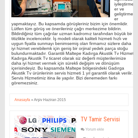
iyileştirmel
er ve
geliştirmel
er
yapmaktayız. Bu kapsamda görüşleriniz bizim için önemlidir.
Lütfen tüm görüş ve önerileriniz çağrı merkezime bildirin.
Bildirdiğiniz tüm çağrılar uzman kadromız tarafından büyük bir
titizlikle incelencektir. İş modeli olarak kaliteli hizmeti hızlı ve
uygun fiyatla sunmayı benimsemiş olan firmamız sizlere daha
iyi hizmet verebilemk için geniş bir orjinal yedek parça stoğu
bulundurmaktadır. Garantili Maltepe Kadırga Akustik Tv Hizmeti
Kadırga Akustik Tv ticaret olarak siz değerli müşterilerimize
daha iyi hizmet vermek için sürekli değişim ve dönüşüm
içerisindeyiz. Bu kapsamda Maltepe bölgesindeki Gadırga
Akustik Tv ürünlerinin servis hizmeti 1 yıl garantili olarak verilir.
Servis Hizmetimiz itina ile yapılır. Bizi denemeden farkı
göremezsiniz.
Anasayfa
»
Arşiv Haziran 2015
TV Tamir Servisi
Yorum ekle