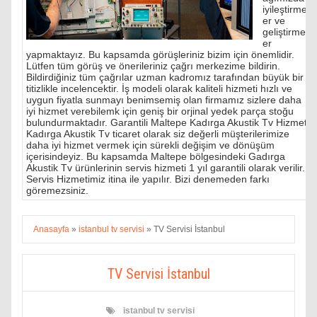
iyileştirmel
er ve
geliştirmel
er
yapmaktayız. Bu kapsamda görüşleriniz bizim için önemlidir.
Lütfen tüm görüş ve önerileriniz çağrı merkezime bildirin.
Bildirdiğiniz tüm çağrılar uzman kadromız tarafından büyük bir
titizlikle incelencektir. İş modeli olarak kaliteli hizmeti hızlı ve
uygun fiyatla sunmayı benimsemiş olan firmamız sizlere daha
iyi hizmet verebilemk için geniş bir orjinal yedek parça stoğu
bulundurmaktadır. Garantili Maltepe Kadırga Akustik Tv Hizmeti
Kadırga Akustik Tv ticaret olarak siz değerli müşterilerimize
daha iyi hizmet vermek için sürekli değişim ve dönüşüm
içerisindeyiz. Bu kapsamda Maltepe bölgesindeki Gadırga
Akustik Tv ürünlerinin servis hizmeti 1 yıl garantili olarak verilir.
Servis Hizmetimiz itina ile yapılır. Bizi denemeden farkı
göremezsiniz.
Anasayfa
»
istanbul tv servisi
»
TV Servisi İstanbul
TV Servisi İstanbul
istanbul tv servisi