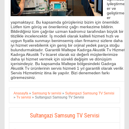
iyileştirmel
er ve
geliştirmel
er
yapmaktayız. Bu kapsamda görüşleriniz bizim için önemlidir.
Lütfen tüm görüş ve önerileriniz çağrı merkezime bildirin.
Bildirdiğiniz tüm çağrılar uzman kadromız tarafından büyük bir
titizlikle incelencektir. İş modeli olarak kaliteli hizmeti hızlı ve
uygun fiyatla sunmayı benimsemiş olan firmamız sizlere daha
iyi hizmet verebilemk için geniş bir orjinal yedek parça stoğu
bulundurmaktadır. Garantili Maltepe Kadırga Akustik Tv Hizmeti
Kadırga Akustik Tv ticaret olarak siz değerli müşterilerimize
daha iyi hizmet vermek için sürekli değişim ve dönüşüm
içerisindeyiz. Bu kapsamda Maltepe bölgesindeki Gadırga
Akustik Tv ürünlerinin servis hizmeti 1 yıl garantili olarak verilir.
Servis Hizmetimiz itina ile yapılır. Bizi denemeden farkı
göremezsiniz.
Anasayfa
»
Samsung tv servisi
»
Sultangazi Samsung TV Servisi
»
Tv servisi
»
Sultangazi Samsung TV Servisi
Sultangazi Samsung TV Servisi