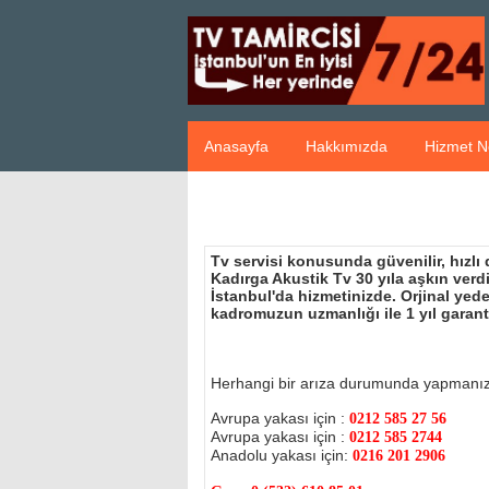
Anasayfa
Hakkımızda
Hizmet N
Tv servisi konusunda güvenilir, hızlı
Kadırga Akustik Tv 30 yıla aşkın ver
İstanbul'da hizmetinizde. Orjinal ye
kadromuzun uzmanlığı ile 1 yıl garant
Herhangi bir arıza durumunda yapmanı
Avrupa yakası için :
0212 585 27 56
Avrupa yakası için :
0212 585 2744
Anadolu yakası için:
0216 201 2906