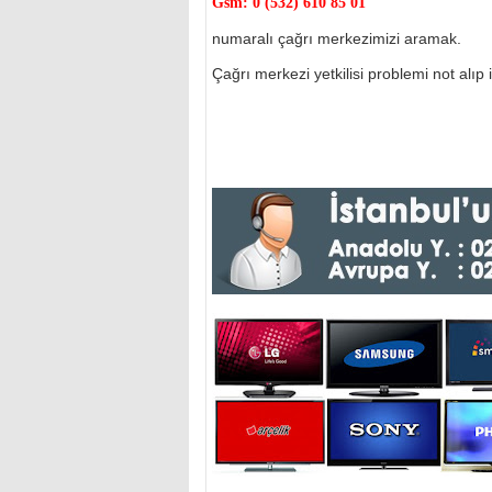
Gsm:
0 (532) 610 85 01
numaralı çağrı merkezimizi aramak.
Çağrı merkezi yetkilisi problemi not alıp il