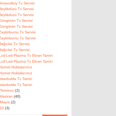
Arnavutköy Tv Servisi
Beylikdüzü Tv Servisi
Beylikdüzü Tv Servisi
Güngören Tv Servisi
Güngören Tv Servisi
Zeytinburnu Tv Servisi
Zeytinburnu Tv Servisi
Bağcılar Tv Servisi
Bağcılar Tv Servisi
Lcd-Led-Plazma Tv Ekran Tamiri
Lcd-Led-Plazma Tv Ekran Tamiri
Hizmet Noktalarımız
Hizmet Noktalarımız
İstanbulda Tv Tamiri
İstanbulda Tv Tamiri
Temmuz
(2)
Haziran
(40)
Mayıs
(2)
010
(3)