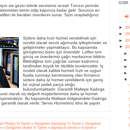
GSM: 
yor ise gezici teknik servisimiz arızalı Tvnızın yerinde
alzemelari temin edip kapınıza kadar gelir. Sorunun en
tifleri ile beraber önerilerini sunar. Sizin onayladığınız
►
2
►
2
Sizlere daha hızlı hizmet verebilmek için
►
2
sürekli olarak servis ağımızda iyileştirmeler ve
▼
2
geliştirmeler yapmaktayız. Bu kapsamda
görüşleriniz bizim için önemlidir. Lütfen tüm
►
görüş ve önerileriniz çağrı merkezime bildirin.
►
Bildirdiğiniz tüm çağrılar uzman kadromız
tarafından büyük bir titizlikle incelencektir. İş
►
modeli olarak kaliteli hizmeti hızlı ve uygun
►
fiyatla sunmayı benimsemiş olan firmamız
▼
sizlere daha iyi hizmet verebilemk için geniş
bir orjinal yedek parça stoğu
bulundurmaktadır. Garantili Maltepe Kadırga
aret olarak siz değerli müşterilerimize daha iyi hizmet
 içerisindeyiz. Bu kapsamda Maltepe bölgesindeki Gadırga
garantili olarak verilir. Servis Hizmetimiz itina ile yapılır.
n Philips Tv Tamiri
»
Güngören Samsung Tv Tamiri
»
Güngören
i
»
Güngören Vestel Tv Tamiri
»
İstanbul tv servisi
»
tv tamiri
»