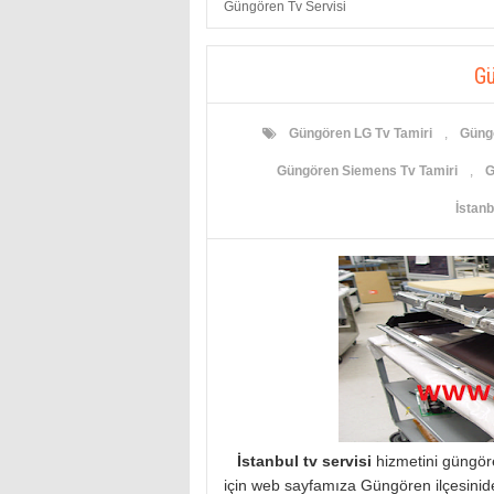
Güngören Tv Servisi
Gü
Güngören LG Tv Tamiri
,
Güngö
Güngören Siemens Tv Tamiri
,
G
İstanb
İstanbul tv servisi
hizmetini güngöre
için web sayfamıza Güngören ilçesinide 