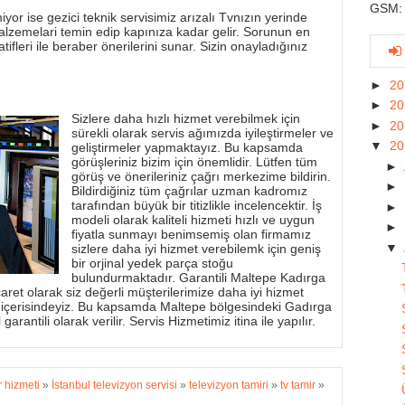
GSM: 
yor ise gezici teknik servisimiz arızalı Tvnızın yerinde
alzemelari temin edip kapınıza kadar gelir. Sorunun en
tifleri ile beraber önerilerini sunar. Sizin onayladığınız
►
2
►
2
Sizlere daha hızlı hizmet verebilmek için
►
2
sürekli olarak servis ağımızda iyileştirmeler ve
▼
2
geliştirmeler yapmaktayız. Bu kapsamda
görüşleriniz bizim için önemlidir. Lütfen tüm
►
görüş ve önerileriniz çağrı merkezime bildirin.
►
Bildirdiğiniz tüm çağrılar uzman kadromız
tarafından büyük bir titizlikle incelencektir. İş
►
modeli olarak kaliteli hizmeti hızlı ve uygun
►
fiyatla sunmayı benimsemiş olan firmamız
▼
sizlere daha iyi hizmet verebilemk için geniş
bir orjinal yedek parça stoğu
bulundurmaktadır. Garantili Maltepe Kadırga
aret olarak siz değerli müşterilerimize daha iyi hizmet
 içerisindeyiz. Bu kapsamda Maltepe bölgesindeki Gadırga
garantili olarak verilir. Servis Hizmetimiz itina ile yapılır.
r hizmeti
»
İstanbul televizyon servisi
»
televizyon tamiri
»
tv tamir
»