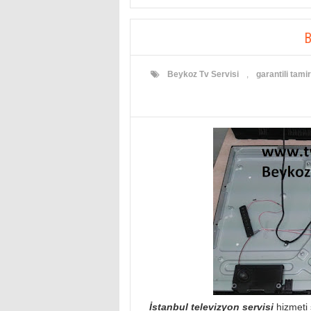
B
Beykoz Tv Servisi
,
garantili tami
İstanbul televizyon servisi
hizmeti 