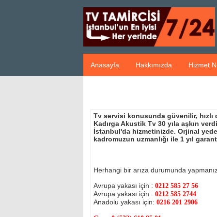
Anasayfa
Hakkımızda
Hizmet N
Tv servisi konusunda güvenilir, hızlı
Kadırga Akustik Tv 30 yıla aşkın ver
İstanbul'da hizmetinizde. Orjinal ye
kadromuzun uzmanlığı ile 1 yıl garant
Herhangi bir arıza durumunda yapmanı
Avrupa yakası için :
0212 585 27 56
Avrupa yakası için :
0212 585 2744
Anadolu yakası için:
0216 201 2906