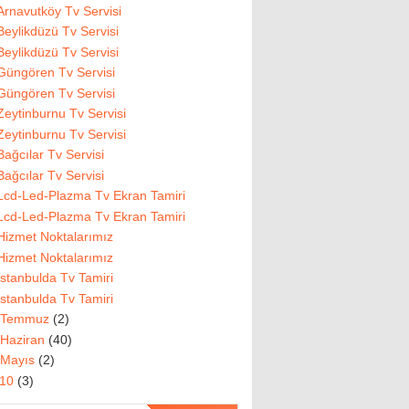
Arnavutköy Tv Servisi
Beylikdüzü Tv Servisi
Beylikdüzü Tv Servisi
Güngören Tv Servisi
Güngören Tv Servisi
Zeytinburnu Tv Servisi
Zeytinburnu Tv Servisi
Bağcılar Tv Servisi
Bağcılar Tv Servisi
Lcd-Led-Plazma Tv Ekran Tamiri
Lcd-Led-Plazma Tv Ekran Tamiri
Hizmet Noktalarımız
Hizmet Noktalarımız
İstanbulda Tv Tamiri
İstanbulda Tv Tamiri
Temmuz
(2)
Haziran
(40)
Mayıs
(2)
010
(3)