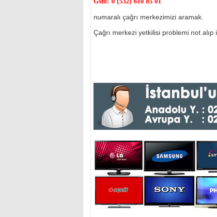
Gsm:
0 (532) 610 85 01
numaralı çağrı merkezimizi aramak.
Çağrı merkezi yetkilisi problemi not alıp il