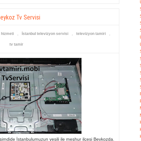
eykoz Tv Servisi
r hizmeti
,
İstanbul televizyon servisi
,
televizyon tamiri
,
tv tamir
şimdide İstanbulumuzun yeşili ile meşhur ilçesi Beykozda.