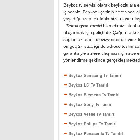
Beykoz tv servisi olarak beykozlulara en
içindeyiz. Beykoz ilçesinin neresinde ol
yaşadığınızda telefonla bize ulaşır ula
Televizyon tamiri
hizmetimiz İstanbul'
ulaştırmak için geliştirdik.Çağrı merkez
sağlamaktadır. Televizyonunuz evinizde
en geç 24 saat içinde adrese teslim şek
garantisiyle sizlere ulaşması için size 
yönlendirme şeklinde gerçekleşmektedir
Beykoz Samsung Tv Tamiri
Beykoz LG Tv Tamiri
Beykoz Siemens Tv Tamiri
Beykoz Sony Tv Tamiri
Beykoz Vestel Tv Tamiri
Beykoz Philips Tv Tamiri
Beykoz Panasonic Tv Tamiri