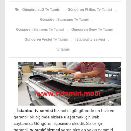
Güngören LG Tv Tamiri
,
Güngören Philips Tv Tamiri
,
Güngören Samsung Tv Tamiri
,
Güngören Siemens Tv Tamiri
,
Güngören Sony Tv Tamiri
,
Güngören Vestel Tv Tamiri
,
İstanbul tv servisi
,
tv tamiri
İstanbul tv servisi
hizmetini güngörende en hızlı ve
garantili bir biçimde sizlere ulaştırmak için web
sayfamıza Güngören ilçesinide ekledik.Sizler için
garantili
tv tamiri
hizmeti veren size en yakın tv tamiri