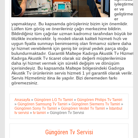
iyileştirmel
er ve
geliştirmel
er
yapmaktayız. Bu kapsamda görüşleriniz bizim için önemlidir.
Lütfen tüm görüş ve önerileriniz çağrı merkezime bildirin.
Bildirdiğiniz tüm çağrılar uzman kadromız tarafından büyük bir
titizlikle incelencektir. İş modeli olarak kaliteli hizmeti hızlı ve
uygun fiyatla sunmayı benimsemiş olan firmamız sizlere daha
iyi hizmet verebilemk için geniş bir orjinal yedek parça stoğu
bulundurmaktadır. Garantili Maltepe Kadırga Akustik Tv Hizmeti
Kadırga Akustik Tv ticaret olarak siz değerli müşterilerimize
daha iyi hizmet vermek için sürekli değişim ve dönüşüm
içerisindeyiz. Bu kapsamda Maltepe bölgesindeki Gadırga
Akustik Tv ürünlerinin servis hizmeti 1 yıl garantili olarak verilir.
Servis Hizmetimiz itina ile yapılır. Bizi denemeden farkı
göremezsiniz.
Anasayfa
»
Güngören LG Tv Tamiri
»
Güngören Philips Tv Tamiri
»
Güngören Samsung Tv Tamiri
»
Güngören Siemens Tv Tamiri
»
Güngören Sony Tv Tamiri
»
Güngören Vestel Tv Tamiri
»
İstanbul
tv servisi
»
tv tamiri
»
Güngören Tv Servisi
Güngören Tv Servisi