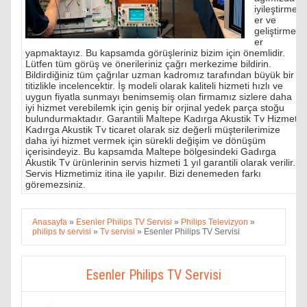
iyileştirmel
er ve
geliştirmel
er
yapmaktayız. Bu kapsamda görüşleriniz bizim için önemlidir.
Lütfen tüm görüş ve önerileriniz çağrı merkezime bildirin.
Bildirdiğiniz tüm çağrılar uzman kadromız tarafından büyük bir
titizlikle incelencektir. İş modeli olarak kaliteli hizmeti hızlı ve
uygun fiyatla sunmayı benimsemiş olan firmamız sizlere daha
iyi hizmet verebilemk için geniş bir orjinal yedek parça stoğu
bulundurmaktadır. Garantili Maltepe Kadırga Akustik Tv Hizmeti
Kadırga Akustik Tv ticaret olarak siz değerli müşterilerimize
daha iyi hizmet vermek için sürekli değişim ve dönüşüm
içerisindeyiz. Bu kapsamda Maltepe bölgesindeki Gadırga
Akustik Tv ürünlerinin servis hizmeti 1 yıl garantili olarak verilir.
Servis Hizmetimiz itina ile yapılır. Bizi denemeden farkı
göremezsiniz.
Anasayfa
»
Esenler Philips TV Servisi
»
Philips Televizyon
»
philips tv servisi
»
Tv servisi
»
Esenler Philips TV Servisi
Esenler Philips TV Servisi