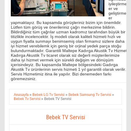
iyileştirmel
er ve
geliştirmel
er
yapmaktayız. Bu kapsamda görüşleriniz bizim için önemlidir.
Lütfen tüm görüş ve önerileriniz çağrı merkezime bildirin.
Bildirdiğiniz tüm çağrılar uzman kadromız tarafından büyük bir
titizlikle incelencektir. İş modeli olarak kaliteli hizmeti hızlı ve
uygun fiyatla sunmayı benimsemiş olan firmamız sizlere daha
iyi hizmet verebilemk için geniş bir orjinal yedek parça stoğu
bulundurmaktadır. Garantili Maltepe Kadırga Akustik Tv Hizmeti
Kadırga Akustik Tv ticaret olarak siz değerli müşterilerimize
daha iyi hizmet vermek için sürekli değişim ve dönüşüm
içerisindeyiz. Bu kapsamda Maltepe bölgesindeki Gadırga
Akustik Tv ürünlerinin servis hizmeti 1 yıl garantili olarak verilir.
Servis Hizmetimiz itina ile yapılır. Bizi denemeden farkı
göremezsiniz.
Anasayfa
»
Bebek LG Tv Servisi
»
Bebek Samsung Tv Servisi
»
Bebek Tv Servisi
»
Bebek TV Servisi
Bebek TV Servisi