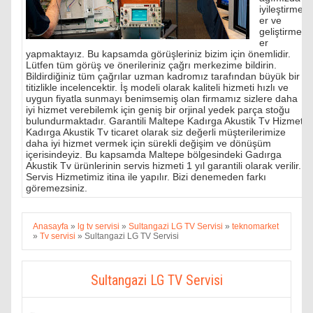
iyileştirmel
er ve
geliştirmel
er
yapmaktayız. Bu kapsamda görüşleriniz bizim için önemlidir.
Lütfen tüm görüş ve önerileriniz çağrı merkezime bildirin.
Bildirdiğiniz tüm çağrılar uzman kadromız tarafından büyük bir
titizlikle incelencektir. İş modeli olarak kaliteli hizmeti hızlı ve
uygun fiyatla sunmayı benimsemiş olan firmamız sizlere daha
iyi hizmet verebilemk için geniş bir orjinal yedek parça stoğu
bulundurmaktadır. Garantili Maltepe Kadırga Akustik Tv Hizmeti
Kadırga Akustik Tv ticaret olarak siz değerli müşterilerimize
daha iyi hizmet vermek için sürekli değişim ve dönüşüm
içerisindeyiz. Bu kapsamda Maltepe bölgesindeki Gadırga
Akustik Tv ürünlerinin servis hizmeti 1 yıl garantili olarak verilir.
Servis Hizmetimiz itina ile yapılır. Bizi denemeden farkı
göremezsiniz.
Anasayfa
»
lg tv servisi
»
Sultangazi LG TV Servisi
»
teknomarket
»
Tv servisi
»
Sultangazi LG TV Servisi
Sultangazi LG TV Servisi