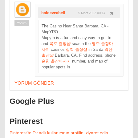
baldevcabell
5 Mart 2022 00:14
Yorum
The Casino Near Santa Barbara, CA -
MapYRO
Mapyro is a fun and easy way to get to
and
목포 출장샵
search the
영주 출장마
사지
casinos
삼척 출장샵
in Santa
익산
출장샵
Barbara, CA. Find address, phone
순천 출장마사지
number, and map of
popular spots in
YORUM GÖNDER
Google Plus
Pinterest
Pinterest'te Tv adlı kullanıcının profilini ziyaret edin.