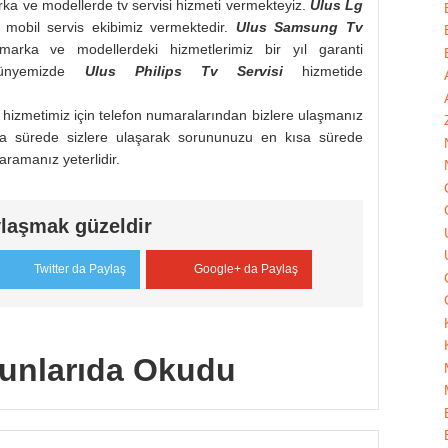
ka ve modellerde tv servisi hizmeti vermekteyiz.
Ulus
Lg
i mobil servis ekibimiz vermektedir.
Ulus
Samsung Tv
rka ve modellerdeki hizmetlerimiz bir yıl garanti
 bünyemizde
Ulus Philips
Tv Servisi
hizmetide
i hizmetimiz için telefon numaralarından bizlere ulaşmanız
kısa sürede sizlere ulaşarak sorununuzu en kısa sürede
 aramanız yeterlidir.
laşmak güzeldir
Twitter da Paylaş
Google+ da Paylaş
unlarıda Okudu