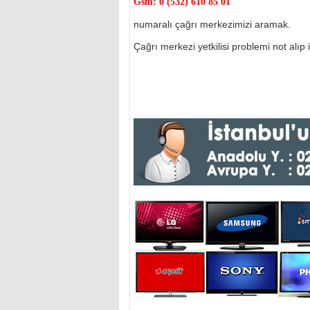
Gsm:
0 (532) 610 85 01
numaralı çağrı merkezimizi aramak.
Çağrı merkezi yetkilisi problemi not alıp il