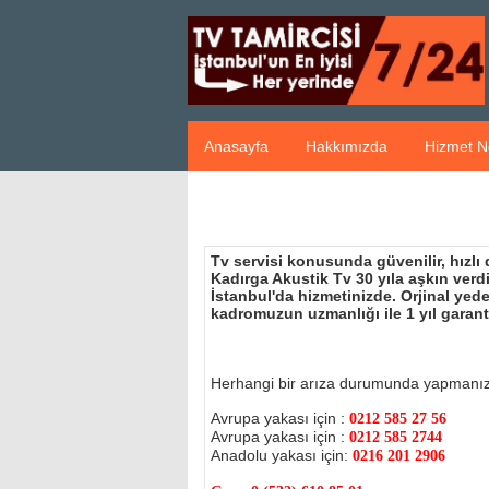
Anasayfa
Hakkımızda
Hizmet N
Tv servisi konusunda güvenilir, hızlı
Kadırga Akustik Tv 30 yıla aşkın ver
İstanbul'da hizmetinizde. Orjinal ye
kadromuzun uzmanlığı ile 1 yıl garant
Herhangi bir arıza durumunda yapmanı
Avrupa yakası için :
0212 585 27 56
Avrupa yakası için :
0212 585 2744
Anadolu yakası için:
0216 201 2906