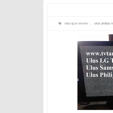
ulus lg tv servisi
,
ulus philips t