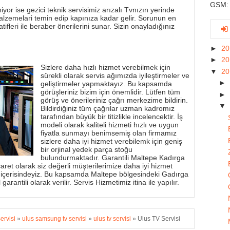
GSM: 
yor ise gezici teknik servisimiz arızalı Tvnızın yerinde
alzemelari temin edip kapınıza kadar gelir. Sorunun en
tifleri ile beraber önerilerini sunar. Sizin onayladığınız
►
2
►
2
Sizlere daha hızlı hizmet verebilmek için
▼
2
sürekli olarak servis ağımızda iyileştirmeler ve
►
geliştirmeler yapmaktayız. Bu kapsamda
görüşleriniz bizim için önemlidir. Lütfen tüm
►
görüş ve önerileriniz çağrı merkezime bildirin.
▼
Bildirdiğiniz tüm çağrılar uzman kadromız
tarafından büyük bir titizlikle incelencektir. İş
modeli olarak kaliteli hizmeti hızlı ve uygun
fiyatla sunmayı benimsemiş olan firmamız
sizlere daha iyi hizmet verebilemk için geniş
bir orjinal yedek parça stoğu
bulundurmaktadır. Garantili Maltepe Kadırga
aret olarak siz değerli müşterilerimize daha iyi hizmet
 içerisindeyiz. Bu kapsamda Maltepe bölgesindeki Gadırga
garantili olarak verilir. Servis Hizmetimiz itina ile yapılır.
servisi
»
ulus samsung tv servisi
»
ulus tv servisi
»
Ulus TV Servisi