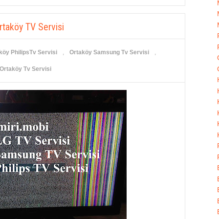
rtaköy TV Servisi
köy PhilipsTv Servisi
,
Ortaköy Samsung Tv Servisi
,
Ortaköy Tv Servisi