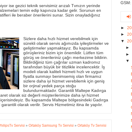
GSM: 
yor ise gezici teknik servisimiz arızalı Tvnızın yerinde
alzemelari temin edip kapınıza kadar gelir. Sorunun en
tifleri ile beraber önerilerini sunar. Sizin onayladığınız
►
2
►
2
Sizlere daha hızlı hizmet verebilmek için
▼
2
sürekli olarak servis ağımızda iyileştirmeler ve
►
geliştirmeler yapmaktayız. Bu kapsamda
görüşleriniz bizim için önemlidir. Lütfen tüm
►
görüş ve önerileriniz çağrı merkezime bildirin.
▼
Bildirdiğiniz tüm çağrılar uzman kadromız
tarafından büyük bir titizlikle incelencektir. İş
modeli olarak kaliteli hizmeti hızlı ve uygun
fiyatla sunmayı benimsemiş olan firmamız
sizlere daha iyi hizmet verebilemk için geniş
bir orjinal yedek parça stoğu
bulundurmaktadır. Garantili Maltepe Kadırga
aret olarak siz değerli müşterilerimize daha iyi hizmet
 içerisindeyiz. Bu kapsamda Maltepe bölgesindeki Gadırga
garantili olarak verilir. Servis Hizmetimiz itina ile yapılır.
hilipsTv Servisi
»
Ortaköy Samsung Tv Servisi
»
Ortaköy Tv Servisi