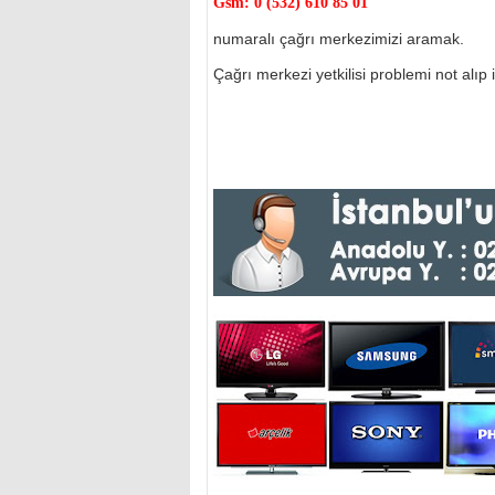
Gsm:
0 (532) 610 85 01
numaralı çağrı merkezimizi aramak.
Çağrı merkezi yetkilisi problemi not alıp il