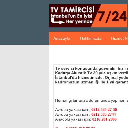
Anasayfa
Hakkımızda
Hizmet N
Tv servisi konusunda güvenilir, hızlı
Kadırga Akustik Tv 30 yıla aşkın ver
İstanbul'da hizmetinizde. Orjinal ye
kadromuzun uzmanlığı ile 1 yıl garant
Herhangi bir arıza durumunda yapmanı
Avrupa yakası için :
0212 585 27 56
Avrupa yakası için :
0212 585 2744
Anadolu yakası için:
0216 201 2906