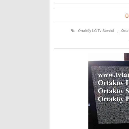
O
Ortaköy LG Tv Servisi
,
Orta