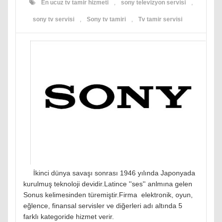
En ucuz tv tamir hizmeti
,
sony televizyon servisi
,
sony tv servisi
,
Sony tv tamiri
,
Tv tamir servisi
İkinci dünya savaşı sonrası 1946 yılında Japonyada
kurulmuş teknoloji devidir.Latince ''ses'' anlmına gelen
Sonus kelimesinden türemiştir.Firma elektronik, oyun,
eğlence, finansal servisler ve diğerleri adı altında 5
farklı kategoride hizmet verir.