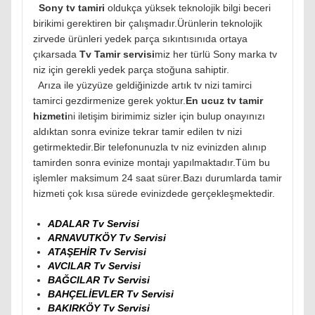
Sony tv tamiri
oldukça yüksek teknolojik bilgi beceri
birikimi gerektiren bir çalışmadır.Ürünlerin teknolojik
zirvede ürünleri yedek parça sıkıntısınıda ortaya
çıkarsada
Tv Tamir servisi
miz her türlü Sony marka tv
niz için gerekli yedek parça stoğuna sahiptir.
Arıza ile yüzyüze geldiğinizde artık tv nizi tamirci
tamirci gezdirmenize gerek yoktur.
En ucuz tv tamir
hizmeti
ni iletişim birimimiz sizler için bulup onayınızı
aldıktan sonra evinize tekrar tamir edilen tv nizi
getirmektedir.Bir telefonunuzla tv niz evinizden alınıp
tamirden sonra evinize montajı yapılmaktadır.Tüm bu
işlemler maksimum 24 saat sürer.Bazı durumlarda tamir
hizmeti çok kısa sürede evinizdede gerçekleşmektedir.
ADALAR Tv Servisi
ARNAVUTKÖY Tv Servisi
ATAŞEHİR Tv Servisi
AVCILAR Tv Servisi
BAĞCILAR Tv Servisi
BAHÇELİEVLER Tv Servisi
BAKIRKÖY Tv Servisi