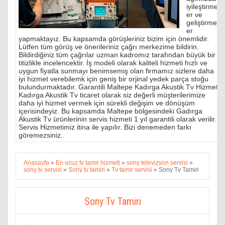
iyileştirmel
er ve
geliştirmel
er
yapmaktayız. Bu kapsamda görüşleriniz bizim için önemlidir.
Lütfen tüm görüş ve önerileriniz çağrı merkezime bildirin.
Bildirdiğiniz tüm çağrılar uzman kadromız tarafından büyük bir
titizlikle incelencektir. İş modeli olarak kaliteli hizmeti hızlı ve
uygun fiyatla sunmayı benimsemiş olan firmamız sizlere daha
iyi hizmet verebilemk için geniş bir orjinal yedek parça stoğu
bulundurmaktadır. Garantili Maltepe Kadırga Akustik Tv Hizmeti
Kadırga Akustik Tv ticaret olarak siz değerli müşterilerimize
daha iyi hizmet vermek için sürekli değişim ve dönüşüm
içerisindeyiz. Bu kapsamda Maltepe bölgesindeki Gadırga
Akustik Tv ürünlerinin servis hizmeti 1 yıl garantili olarak verilir.
Servis Hizmetimiz itina ile yapılır. Bizi denemeden farkı
göremezsiniz.
Anasayfa
»
En ucuz tv tamir hizmeti
»
sony televizyon servisi
»
sony tv servisi
»
Sony tv tamiri
»
Tv tamir servisi
»
Sony Tv Tamiri
Sony Tv Tamiri