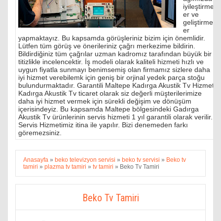
iyileştirmel
er ve
geliştirmel
er
yapmaktayız. Bu kapsamda görüşleriniz bizim için önemlidir.
Lütfen tüm görüş ve önerileriniz çağrı merkezime bildirin.
Bildirdiğiniz tüm çağrılar uzman kadromız tarafından büyük bir
titizlikle incelencektir. İş modeli olarak kaliteli hizmeti hızlı ve
uygun fiyatla sunmayı benimsemiş olan firmamız sizlere daha
iyi hizmet verebilemk için geniş bir orjinal yedek parça stoğu
bulundurmaktadır. Garantili Maltepe Kadırga Akustik Tv Hizmeti
Kadırga Akustik Tv ticaret olarak siz değerli müşterilerimize
daha iyi hizmet vermek için sürekli değişim ve dönüşüm
içerisindeyiz. Bu kapsamda Maltepe bölgesindeki Gadırga
Akustik Tv ürünlerinin servis hizmeti 1 yıl garantili olarak verilir.
Servis Hizmetimiz itina ile yapılır. Bizi denemeden farkı
göremezsiniz.
Anasayfa
»
beko televizyon servisi
»
beko tv servisi
»
Beko tv
tamiri
»
plazma tv tamiri
»
tv tamiri
»
Beko Tv Tamiri
Beko Tv Tamiri