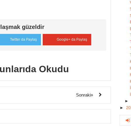
laşmak güzeldir
Twitter da Paylaş
Google+ da Paylaş
unlarıda Okudu
Sonraki»
►
►
2