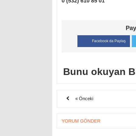
0 (532) 610 85 01
Pay
Facebook da Paylaş
Bunu okuyan B
« Önceki
YORUM GÖNDER