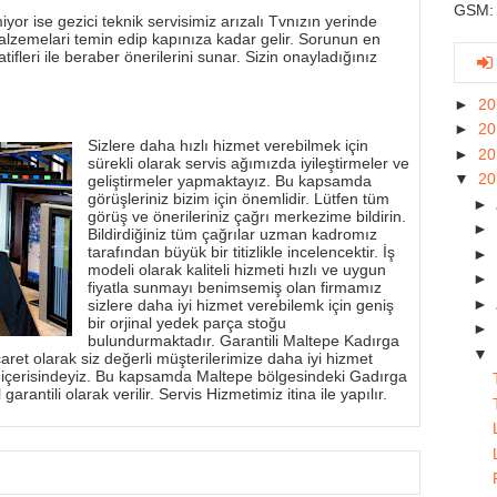
GSM: 
yor ise gezici teknik servisimiz arızalı Tvnızın yerinde
alzemelari temin edip kapınıza kadar gelir. Sorunun en
tifleri ile beraber önerilerini sunar. Sizin onayladığınız
►
2
►
2
Sizlere daha hızlı hizmet verebilmek için
►
2
sürekli olarak servis ağımızda iyileştirmeler ve
▼
2
geliştirmeler yapmaktayız. Bu kapsamda
görüşleriniz bizim için önemlidir. Lütfen tüm
►
görüş ve önerileriniz çağrı merkezime bildirin.
►
Bildirdiğiniz tüm çağrılar uzman kadromız
tarafından büyük bir titizlikle incelencektir. İş
►
modeli olarak kaliteli hizmeti hızlı ve uygun
►
fiyatla sunmayı benimsemiş olan firmamız
►
sizlere daha iyi hizmet verebilemk için geniş
bir orjinal yedek parça stoğu
►
bulundurmaktadır. Garantili Maltepe Kadırga
▼
aret olarak siz değerli müşterilerimize daha iyi hizmet
 içerisindeyiz. Bu kapsamda Maltepe bölgesindeki Gadırga
garantili olarak verilir. Servis Hizmetimiz itina ile yapılır.