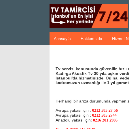
Anasayfa
Hakkımızda
Hizmet N
Tv servisi konusunda güvenilir, hızlı
Kadırga Akustik Tv 30 yıla aşkın ver
İstanbul'da hizmetinizde. Orjinal ye
kadromuzun uzmanlığı ile 1 yıl garant
Herhangi bir arıza durumunda yapmanı
Avrupa yakası için :
0212 585 27 56
Avrupa yakası için :
0212 585 2744
Anadolu yakası için:
0216 201 2906