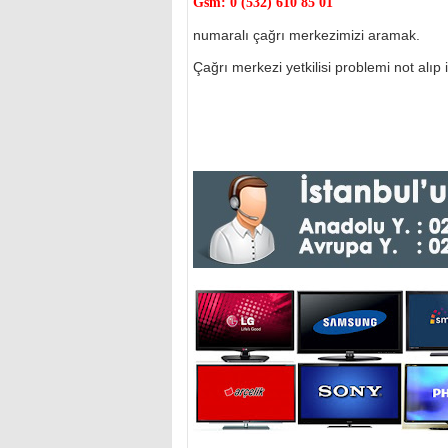
Gsm:
0 (532) 610 85 01
numaralı çağrı merkezimizi aramak.
Çağrı merkezi yetkilisi problemi not alıp il