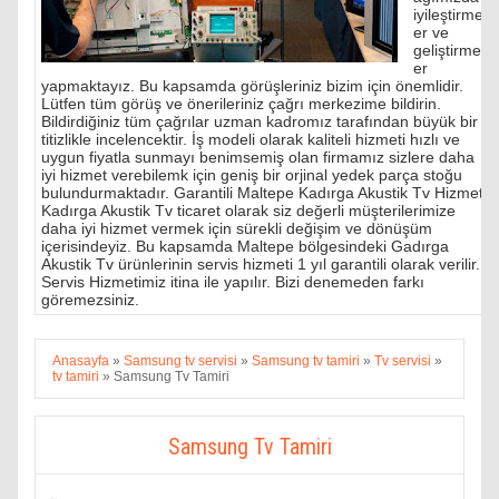
iyileştirmel
er ve
geliştirmel
er
yapmaktayız. Bu kapsamda görüşleriniz bizim için önemlidir.
Lütfen tüm görüş ve önerileriniz çağrı merkezime bildirin.
Bildirdiğiniz tüm çağrılar uzman kadromız tarafından büyük bir
titizlikle incelencektir. İş modeli olarak kaliteli hizmeti hızlı ve
uygun fiyatla sunmayı benimsemiş olan firmamız sizlere daha
iyi hizmet verebilemk için geniş bir orjinal yedek parça stoğu
bulundurmaktadır. Garantili Maltepe Kadırga Akustik Tv Hizmeti
Kadırga Akustik Tv ticaret olarak siz değerli müşterilerimize
daha iyi hizmet vermek için sürekli değişim ve dönüşüm
içerisindeyiz. Bu kapsamda Maltepe bölgesindeki Gadırga
Akustik Tv ürünlerinin servis hizmeti 1 yıl garantili olarak verilir.
Servis Hizmetimiz itina ile yapılır. Bizi denemeden farkı
göremezsiniz.
Anasayfa
»
Samsung tv servisi
»
Samsung tv tamiri
»
Tv servisi
»
tv tamiri
»
Samsung Tv Tamiri
Samsung Tv Tamiri