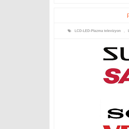
P
LCD-LED-Plazma televizyon
,