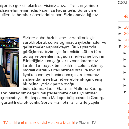
GSM: 
yor ise gezici teknik servisimiz arızalı Tvnızın yerinde
alzemelari temin edip kapınıza kadar gelir. Sorunun en
tifleri ile beraber önerilerini sunar. Sizin onayladığınız
►
2
►
2
Sizlere daha hızlı hizmet verebilmek için
►
2
sürekli olarak servis ağımızda iyileştirmeler ve
▼
2
geliştirmeler yapmaktayız. Bu kapsamda
görüşleriniz bizim için önemlidir. Lütfen tüm
►
görüş ve önerileriniz çağrı merkezime bildirin.
►
Bildirdiğiniz tüm çağrılar uzman kadromız
tarafından büyük bir titizlikle incelencektir. İş
►
modeli olarak kaliteli hizmeti hızlı ve uygun
►
fiyatla sunmayı benimsemiş olan firmamız
►
sizlere daha iyi hizmet verebilemk için geniş
bir orjinal yedek parça stoğu
►
bulundurmaktadır. Garantili Maltepe Kadırga
▼
aret olarak siz değerli müşterilerimize daha iyi hizmet
 içerisindeyiz. Bu kapsamda Maltepe bölgesindeki Gadırga
garantili olarak verilir. Servis Hizmetimiz itina ile yapılır.
d TV tamiri
»
plazma tv servisi
»
plazma tv tamiri
»
Plazma TV