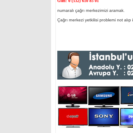
Gsm:
0 (532) 610 85 01
numaralı çağrı merkezimizi aramak.
Çağrı merkezi yetkilisi problemi not alıp il