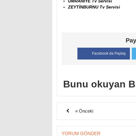
ÜMRANİYE Tv Servisi
ZEYTİNBURNU Tv Servisi
Pay
Facebook da Paylaş
Bunu okuyan B
« Önceki
YORUM GÖNDER