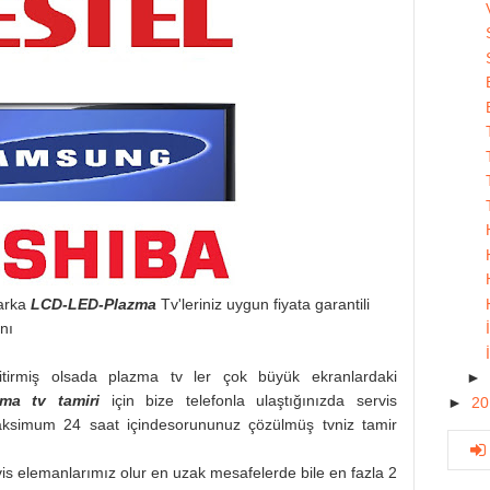
marka
LCD-LED-Plazma
Tv'leriniz uygun fiyata garantili
nı
irmiş olsada plazma tv ler çok büyük ekranlardaki
►
zma tv tamiri
için bize telefonla ulaştığınızda servis
►
2
aksimum 24 saat içindesorununuz çözülmüş tvniz tamir
vis elemanlarımız olur en uzak mesafelerde bile en fazla 2