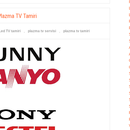
lazma TV Tamiri
Led TV tamiri
,
plazma tv servisi
,
plazma tv tamiri