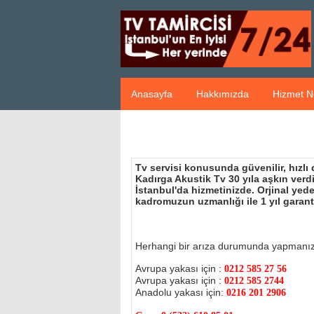
Anasayfa
Hakkımızda
Hizmet N
Tv servisi konusunda güvenilir, hızlı
Kadırga Akustik Tv 30 yıla aşkın ver
İstanbul'da hizmetinizde. Orjinal ye
kadromuzun uzmanlığı ile 1 yıl garant
Herhangi bir arıza durumunda yapmanı
Avrupa yakası için :
0212 585 27 56
Avrupa yakası için :
0212 585 2744
Anadolu yakası için:
0216 201 2906