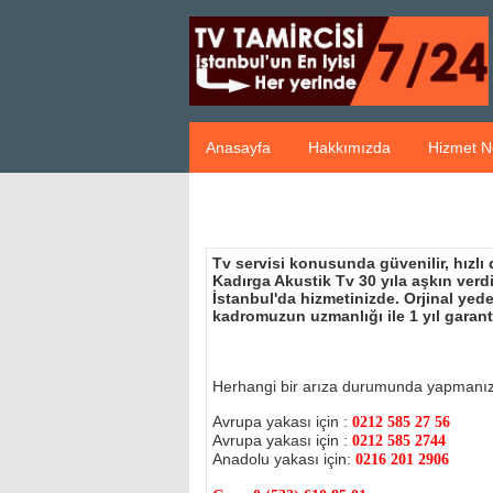
Anasayfa
Hakkımızda
Hizmet N
Tv servisi konusunda güvenilir, hızlı
Kadırga Akustik Tv 30 yıla aşkın ver
İstanbul'da hizmetinizde. Orjinal ye
kadromuzun uzmanlığı ile 1 yıl garant
Herhangi bir arıza durumunda yapmanı
Avrupa yakası için :
0212 585 27 56
Avrupa yakası için :
0212 585 2744
Anadolu yakası için:
0216 201 2906