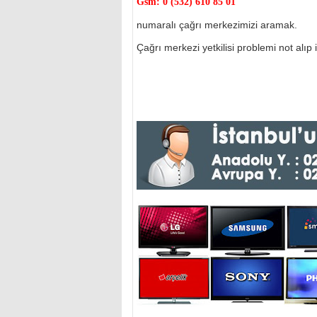
Gsm:
0 (532) 610 85 01
numaralı çağrı merkezimizi aramak.
Çağrı merkezi yetkilisi problemi not alıp il