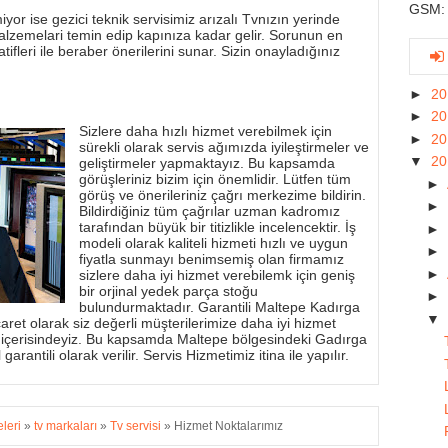
GSM: 
yor ise gezici teknik servisimiz arızalı Tvnızın yerinde
alzemelari temin edip kapınıza kadar gelir. Sorunun en
tifleri ile beraber önerilerini sunar. Sizin onayladığınız
►
2
►
2
Sizlere daha hızlı hizmet verebilmek için
►
2
sürekli olarak servis ağımızda iyileştirmeler ve
▼
2
geliştirmeler yapmaktayız. Bu kapsamda
görüşleriniz bizim için önemlidir. Lütfen tüm
►
görüş ve önerileriniz çağrı merkezime bildirin.
►
Bildirdiğiniz tüm çağrılar uzman kadromız
tarafından büyük bir titizlikle incelencektir. İş
►
modeli olarak kaliteli hizmeti hızlı ve uygun
►
fiyatla sunmayı benimsemiş olan firmamız
►
sizlere daha iyi hizmet verebilemk için geniş
bir orjinal yedek parça stoğu
►
bulundurmaktadır. Garantili Maltepe Kadırga
▼
aret olarak siz değerli müşterilerimize daha iyi hizmet
 içerisindeyiz. Bu kapsamda Maltepe bölgesindeki Gadırga
garantili olarak verilir. Servis Hizmetimiz itina ile yapılır.
eleri
»
tv markaları
»
Tv servisi
»
Hizmet Noktalarımız