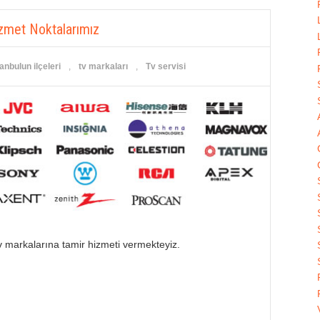
zmet Noktalarımız
tanbulun ilçeleri
,
tv markaları
,
Tv servisi
v markalarına tamir hizmeti vermekteyiz.