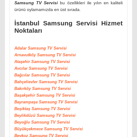
Samsung TV Servisi
bu özellikleri ile yılın en kaliteli
ürünü oylamamızda en üst sırada.
İstanbul Samsung Servisi Hizmet
Noktaları
Adalar Samsung TV Servisi
Arnavutköy
Samsung
TV Servisi
Ataşehir
Samsung
TV Servisi
Avcılar
Samsung
TV Servisi
Bağcılar
Samsung
TV Servisi
Bahçelievler
Samsung
TV Servisi
Bakırköy
Samsung
TV Servisi
Başakşehir
Samsung
TV Servisi
Bayrampaşa
Samsung
TV Servisi
Beşiktaş
Samsung
TV Servisi
Beylikdüzü
Samsung
TV Servisi
Beyoğlu
Samsung
TV Servisi
Büyükçekmece
Samsung
TV Servisi
Beykoz
Samsung
TV Servisi