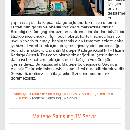
iyileştirmel
er ve
geliştirmel
er
yapmaktayız. Bu kapsamda görüşleriniz bizim için önemlidir.
Lütfen tüm görüş ve önerileriniz çağrı merkezime bildirin.
Bildirdiğiniz tüm çağrılar uzman kadromız tarafından büyük bir
titizlikle incelencektir. İş modeli olarak kaliteli hizmeti hızlı ve
uygun fiyatla sunmayı benimsemiş olan firmamız sizlere daha
iyi hizmet verebilemk için geniş bir orjinal yedek parça stoğu
bulundurmaktadır. Garantili Maltepe Kadırga Akustik Tv Hizmeti
Kadırga Akustik Tv ticaret olarak siz değerli müşterilerimize
daha iyi hizmet vermek için sürekli değişim ve dönüşüm
içerisindeyiz. Bu kapsamda Maltepe bölgesindeki Gadırga
Akustik Tv ürünlerinin servis hizmeti 1 yıl garantili olarak verilir.
Servis Hizmetimiz itina ile yapılır. Bizi denemeden farkı
göremezsiniz.
Anasayfa
»
Maltepe Samsung TV Servisi
»
Samsung Oled TV
»
Tv servisi
»
Maltepe Samsung TV Servisi
Maltepe Samsung TV Servisi