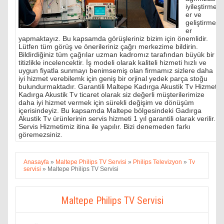
iyileştirmel
er ve
geliştirmel
er
yapmaktayız. Bu kapsamda görüşleriniz bizim için önemlidir.
Lütfen tüm görüş ve önerileriniz çağrı merkezime bildirin.
Bildirdiğiniz tüm çağrılar uzman kadromız tarafından büyük bir
titizlikle incelencektir. İş modeli olarak kaliteli hizmeti hızlı ve
uygun fiyatla sunmayı benimsemiş olan firmamız sizlere daha
iyi hizmet verebilemk için geniş bir orjinal yedek parça stoğu
bulundurmaktadır. Garantili Maltepe Kadırga Akustik Tv Hizmeti
Kadırga Akustik Tv ticaret olarak siz değerli müşterilerimize
daha iyi hizmet vermek için sürekli değişim ve dönüşüm
içerisindeyiz. Bu kapsamda Maltepe bölgesindeki Gadırga
Akustik Tv ürünlerinin servis hizmeti 1 yıl garantili olarak verilir.
Servis Hizmetimiz itina ile yapılır. Bizi denemeden farkı
göremezsiniz.
Anasayfa
»
Maltepe Philips TV Servisi
»
Philips Televizyon
»
Tv
servisi
»
Maltepe Philips TV Servisi
Maltepe Philips TV Servisi