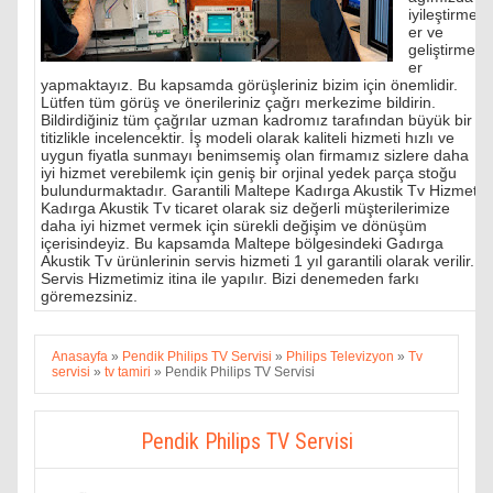
iyileştirmel
er ve
geliştirmel
er
yapmaktayız. Bu kapsamda görüşleriniz bizim için önemlidir.
Lütfen tüm görüş ve önerileriniz çağrı merkezime bildirin.
Bildirdiğiniz tüm çağrılar uzman kadromız tarafından büyük bir
titizlikle incelencektir. İş modeli olarak kaliteli hizmeti hızlı ve
uygun fiyatla sunmayı benimsemiş olan firmamız sizlere daha
iyi hizmet verebilemk için geniş bir orjinal yedek parça stoğu
bulundurmaktadır. Garantili Maltepe Kadırga Akustik Tv Hizmeti
Kadırga Akustik Tv ticaret olarak siz değerli müşterilerimize
daha iyi hizmet vermek için sürekli değişim ve dönüşüm
içerisindeyiz. Bu kapsamda Maltepe bölgesindeki Gadırga
Akustik Tv ürünlerinin servis hizmeti 1 yıl garantili olarak verilir.
Servis Hizmetimiz itina ile yapılır. Bizi denemeden farkı
göremezsiniz.
Anasayfa
»
Pendik Philips TV Servisi
»
Philips Televizyon
»
Tv
servisi
»
tv tamiri
»
Pendik Philips TV Servisi
Pendik Philips TV Servisi