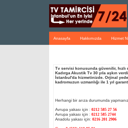
Anasayfa
Hakkımızda
Hizmet N
Tv servisi konusunda güvenilir, hızlı
Kadırga Akustik Tv 30 yıla aşkın ver
İstanbul'da hizmetinizde. Orjinal ye
kadromuzun uzmanlığı ile 1 yıl garant
Herhangi bir arıza durumunda yapmanı
Avrupa yakası için :
0212 585 27 56
Avrupa yakası için :
0212 585 2744
Anadolu yakası için:
0216 201 2906