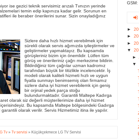
GSM: 
yor ise gezici teknik servisimiz arızalı Tvnızın yerinde
alzemelari temin edip kapınıza kadar gelir. Sorunun en
tifleri ile beraber önerilerini sunar. Sizin onayladığınız
►
2
►
2
Sizlere daha hızlı hizmet verebilmek için
►
2
sürekli olarak servis ağımızda iyileştirmeler ve
▼
2
geliştirmeler yapmaktayız. Bu kapsamda
görüşleriniz bizim için önemlidir. Lütfen tüm
►
görüş ve önerileriniz çağrı merkezime bildirin.
▼
Bildirdiğiniz tüm çağrılar uzman kadromız
tarafından büyük bir titizlikle incelencektir. İş
modeli olarak kaliteli hizmeti hızlı ve uygun
fiyatla sunmayı benimsemiş olan firmamız
sizlere daha iyi hizmet verebilemk için geniş
bir orjinal yedek parça stoğu
bulundurmaktadır. Garantili Maltepe Kadırga
aret olarak siz değerli müşterilerimize daha iyi hizmet
 içerisindeyiz. Bu kapsamda Maltepe bölgesindeki Gadırga
garantili olarak verilir. Servis Hizmetimiz itina ile yapılır.
G Tv
»
Tv servisi
»
Küçükçekmece LG TV Servisi