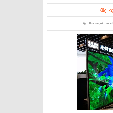
Küçükç
Küçükçekmece L