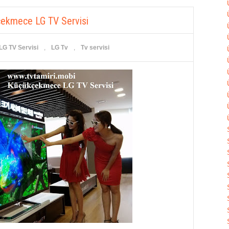
ekmece LG TV Servisi
G TV Servisi
,
LG Tv
,
Tv servisi