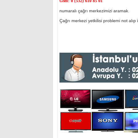
Gsm:
0 (532) 610 85 01
numaralı çağrı merkezimizi aramak.
Çağrı merkezi yetkilisi problemi not alıp il