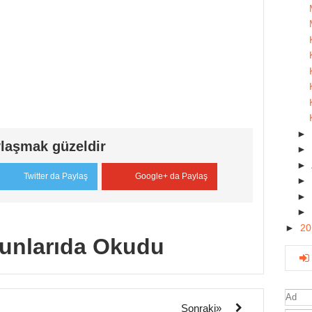
►
laşmak güzeldir
►
►
Twitter da Paylaş
Google+ da Paylaş
►
►
►
►
2
unlarıda Okudu
Sonraki»