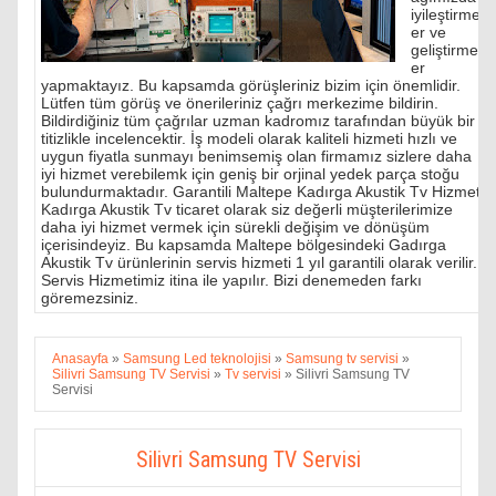
iyileştirmel
er ve
geliştirmel
er
yapmaktayız. Bu kapsamda görüşleriniz bizim için önemlidir.
Lütfen tüm görüş ve önerileriniz çağrı merkezime bildirin.
Bildirdiğiniz tüm çağrılar uzman kadromız tarafından büyük bir
titizlikle incelencektir. İş modeli olarak kaliteli hizmeti hızlı ve
uygun fiyatla sunmayı benimsemiş olan firmamız sizlere daha
iyi hizmet verebilemk için geniş bir orjinal yedek parça stoğu
bulundurmaktadır. Garantili Maltepe Kadırga Akustik Tv Hizmeti
Kadırga Akustik Tv ticaret olarak siz değerli müşterilerimize
daha iyi hizmet vermek için sürekli değişim ve dönüşüm
içerisindeyiz. Bu kapsamda Maltepe bölgesindeki Gadırga
Akustik Tv ürünlerinin servis hizmeti 1 yıl garantili olarak verilir.
Servis Hizmetimiz itina ile yapılır. Bizi denemeden farkı
göremezsiniz.
Anasayfa
»
Samsung Led teknolojisi
»
Samsung tv servisi
»
Silivri Samsung TV Servisi
»
Tv servisi
»
Silivri Samsung TV
Servisi
Silivri Samsung TV Servisi