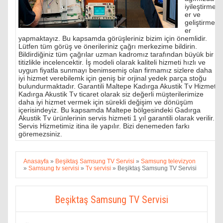
iyileştirmel
er ve
geliştirmel
er
yapmaktayız. Bu kapsamda görüşleriniz bizim için önemlidir.
Lütfen tüm görüş ve önerileriniz çağrı merkezime bildirin.
Bildirdiğiniz tüm çağrılar uzman kadromız tarafından büyük bir
titizlikle incelencektir. İş modeli olarak kaliteli hizmeti hızlı ve
uygun fiyatla sunmayı benimsemiş olan firmamız sizlere daha
iyi hizmet verebilemk için geniş bir orjinal yedek parça stoğu
bulundurmaktadır. Garantili Maltepe Kadırga Akustik Tv Hizmeti
Kadırga Akustik Tv ticaret olarak siz değerli müşterilerimize
daha iyi hizmet vermek için sürekli değişim ve dönüşüm
içerisindeyiz. Bu kapsamda Maltepe bölgesindeki Gadırga
Akustik Tv ürünlerinin servis hizmeti 1 yıl garantili olarak verilir.
Servis Hizmetimiz itina ile yapılır. Bizi denemeden farkı
göremezsiniz.
Anasayfa
»
Beşiktaş Samsung TV Servisi
»
Samsung televizyon
»
Samsung tv servisi
»
Tv servisi
»
Beşiktaş Samsung TV Servisi
Beşiktaş Samsung TV Servisi