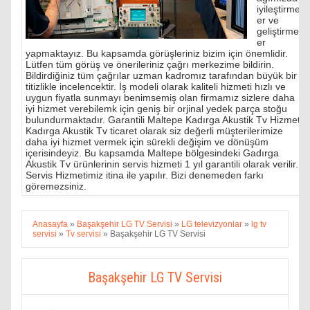
iyileştirmel
er ve
geliştirmel
er
yapmaktayız. Bu kapsamda görüşleriniz bizim için önemlidir.
Lütfen tüm görüş ve önerileriniz çağrı merkezime bildirin.
Bildirdiğiniz tüm çağrılar uzman kadromız tarafından büyük bir
titizlikle incelencektir. İş modeli olarak kaliteli hizmeti hızlı ve
uygun fiyatla sunmayı benimsemiş olan firmamız sizlere daha
iyi hizmet verebilemk için geniş bir orjinal yedek parça stoğu
bulundurmaktadır. Garantili Maltepe Kadırga Akustik Tv Hizmeti
Kadırga Akustik Tv ticaret olarak siz değerli müşterilerimize
daha iyi hizmet vermek için sürekli değişim ve dönüşüm
içerisindeyiz. Bu kapsamda Maltepe bölgesindeki Gadırga
Akustik Tv ürünlerinin servis hizmeti 1 yıl garantili olarak verilir.
Servis Hizmetimiz itina ile yapılır. Bizi denemeden farkı
göremezsiniz.
Anasayfa
»
Başakşehir LG TV Servisi
»
LG televizyonlar
»
lg tv
servisi
»
Tv servisi
»
Başakşehir LG TV Servisi
Başakşehir LG TV Servisi