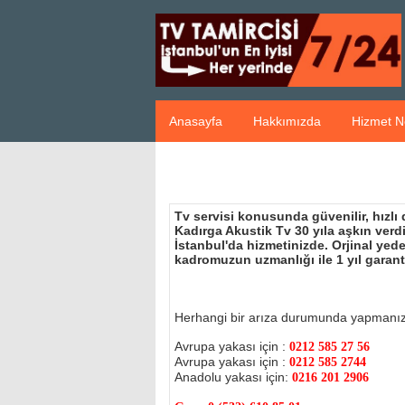
Anasayfa
Hakkımızda
Hizmet N
Tv servisi konusunda güvenilir, hızlı
Kadırga Akustik Tv 30 yıla aşkın ver
İstanbul'da hizmetinizde. Orjinal ye
kadromuzun uzmanlığı ile 1 yıl garant
Herhangi bir arıza durumunda yapmanı
Avrupa yakası için :
0212 585 27 56
Avrupa yakası için :
0212 585 2744
Anadolu yakası için:
0216 201 2906