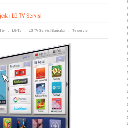
cılar LG TV Servisi
 tv
,
LG Tv
,
LG TV Servisi Bağcılar
,
Tv servisi