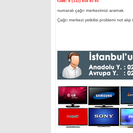
Gsm:
0 (532) 610 85 01
numaralı çağrı merkezimizi aramak.
Çağrı merkezi yetkilisi problemi not alıp il