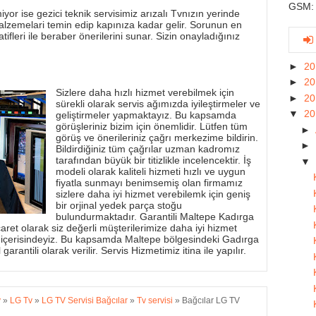
GSM: 
yor ise gezici teknik servisimiz arızalı Tvnızın yerinde
alzemelari temin edip kapınıza kadar gelir. Sorunun en
tifleri ile beraber önerilerini sunar. Sizin onayladığınız
►
2
►
2
Sizlere daha hızlı hizmet verebilmek için
►
2
sürekli olarak servis ağımızda iyileştirmeler ve
▼
2
geliştirmeler yapmaktayız. Bu kapsamda
görüşleriniz bizim için önemlidir. Lütfen tüm
►
görüş ve önerileriniz çağrı merkezime bildirin.
►
Bildirdiğiniz tüm çağrılar uzman kadromız
tarafından büyük bir titizlikle incelencektir. İş
▼
modeli olarak kaliteli hizmeti hızlı ve uygun
fiyatla sunmayı benimsemiş olan firmamız
sizlere daha iyi hizmet verebilemk için geniş
bir orjinal yedek parça stoğu
bulundurmaktadır. Garantili Maltepe Kadırga
aret olarak siz değerli müşterilerimize daha iyi hizmet
 içerisindeyiz. Bu kapsamda Maltepe bölgesindeki Gadırga
garantili olarak verilir. Servis Hizmetimiz itina ile yapılır.
v
»
LG Tv
»
LG TV Servisi Bağcılar
»
Tv servisi
»
Bağcılar LG TV