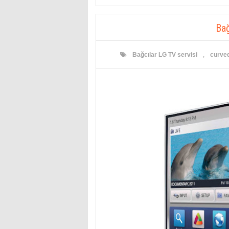
Bağ
Bağcılar LG TV servisi
,
curved