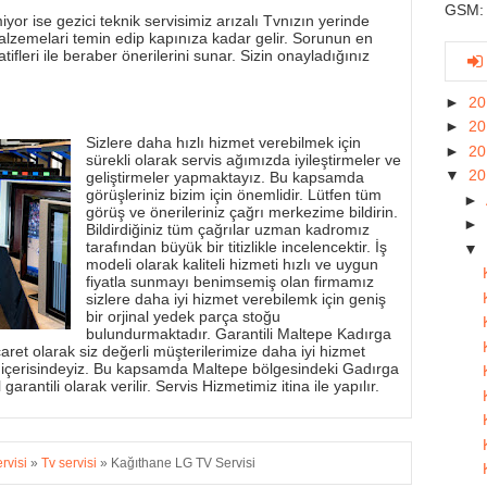
GSM: 
yor ise gezici teknik servisimiz arızalı Tvnızın yerinde
alzemelari temin edip kapınıza kadar gelir. Sorunun en
tifleri ile beraber önerilerini sunar. Sizin onayladığınız
►
2
►
2
Sizlere daha hızlı hizmet verebilmek için
►
2
sürekli olarak servis ağımızda iyileştirmeler ve
▼
2
geliştirmeler yapmaktayız. Bu kapsamda
görüşleriniz bizim için önemlidir. Lütfen tüm
►
görüş ve önerileriniz çağrı merkezime bildirin.
►
Bildirdiğiniz tüm çağrılar uzman kadromız
tarafından büyük bir titizlikle incelencektir. İş
▼
modeli olarak kaliteli hizmeti hızlı ve uygun
fiyatla sunmayı benimsemiş olan firmamız
sizlere daha iyi hizmet verebilemk için geniş
bir orjinal yedek parça stoğu
bulundurmaktadır. Garantili Maltepe Kadırga
aret olarak siz değerli müşterilerimize daha iyi hizmet
 içerisindeyiz. Bu kapsamda Maltepe bölgesindeki Gadırga
garantili olarak verilir. Servis Hizmetimiz itina ile yapılır.
ervisi
»
Tv servisi
»
Kağıthane LG TV Servisi