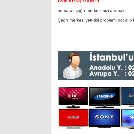
Gsm:
0 (532) 610 85 01
numaralı çağrı merkezimizi aramak.
Çağrı merkezi yetkilisi problemi not alıp il