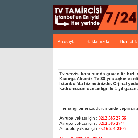
Anasayfa
Hakkımızda
Hizmet N
Tv servisi konusunda güvenilir, hızlı
Kadırga Akustik Tv 30 yıla aşkın ver
İstanbul'da hizmetinizde. Orjinal ye
kadromuzun uzmanlığı ile 1 yıl garant
Herhangi bir arıza durumunda yapmanı
Avrupa yakası için :
0212 585 27 56
Avrupa yakası için :
0212 585 2744
Anadolu yakası için:
0216 201 2906