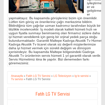
iyileştirmel
er ve
geliştirmel
er
yapmaktayız. Bu kapsamda görüşleriniz bizim için önemlidir.
Lütfen tüm görüş ve önerileriniz çağrı merkezime bildirin.
Bildirdiğiniz tüm çağrılar uzman kadromız tarafından büyük bir
titizlikle incelencektir. İş modeli olarak kaliteli hizmeti hızlı ve
uygun fiyatla sunmayı benimsemiş olan firmamız sizlere daha
iyi hizmet verebilemk için geniş bir orjinal yedek parça stoğu
bulundurmaktadır. Garantili Maltepe Kadırga Akustik Tv Hizmeti
Kadırga Akustik Tv ticaret olarak siz değerli müşterilerimize
daha iyi hizmet vermek için sürekli değişim ve dönüşüm
içerisindeyiz. Bu kapsamda Maltepe bölgesindeki Gadırga
Akustik Tv ürünlerinin servis hizmeti 1 yıl garantili olarak verilir.
Servis Hizmetimiz itina ile yapılır. Bizi denemeden farkı
göremezsiniz.
Anasayfa
»
Fatih LG TV Servisi
»
LG Televizyon
»
lg tv servisi
»
Tv servisi
»
Fatih LG TV Servisi
Fatih LG TV Servisi