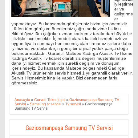
iyileştirmel
er ve
geliştirmel
er
yapmaktayız. Bu kapsamda görüşleriniz bizim için önemlidir.
Lütfen tüm görüş ve önerileriniz çağrı merkezime bildirin.
Bildirdiğiniz tüm çağrılar uzman kadromız tarafından büyük bir
titizlikle incelencektir. İş modeli olarak kaliteli hizmeti hızlı ve
uygun fiyatla sunmayı benimsemiş olan firmamız sizlere daha
iyi hizmet verebilemk için geniş bir orjinal yedek parça stoğu
bulundurmaktadır. Garantili Maltepe Kadırga Akustik Tv Hizmeti
Kadırga Akustik Tv ticaret olarak siz değerli müşterilerimize
daha iyi hizmet vermek için sürekli değişim ve dönüşüm
içerisindeyiz. Bu kapsamda Maltepe bölgesindeki Gadırga
Akustik Tv ürünlerinin servis hizmeti 1 yıl garantili olarak verilir.
Servis Hizmetimiz itina ile yapılır. Bizi denemeden farkı
göremezsiniz.
Anasayfa
»
Curved Teknolojisi
»
Gaziosmanpaşa Samsung TV
Servisi
»
Samsung tv servisi
»
Tv servisi
»
Gaziosmanpaşa
Samsung TV Servisi
Gaziosmanpaşa Samsung TV Servisi