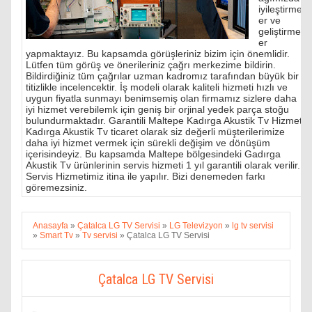
iyileştirmel
er ve
geliştirmel
er
yapmaktayız. Bu kapsamda görüşleriniz bizim için önemlidir.
Lütfen tüm görüş ve önerileriniz çağrı merkezime bildirin.
Bildirdiğiniz tüm çağrılar uzman kadromız tarafından büyük bir
titizlikle incelencektir. İş modeli olarak kaliteli hizmeti hızlı ve
uygun fiyatla sunmayı benimsemiş olan firmamız sizlere daha
iyi hizmet verebilemk için geniş bir orjinal yedek parça stoğu
bulundurmaktadır. Garantili Maltepe Kadırga Akustik Tv Hizmeti
Kadırga Akustik Tv ticaret olarak siz değerli müşterilerimize
daha iyi hizmet vermek için sürekli değişim ve dönüşüm
içerisindeyiz. Bu kapsamda Maltepe bölgesindeki Gadırga
Akustik Tv ürünlerinin servis hizmeti 1 yıl garantili olarak verilir.
Servis Hizmetimiz itina ile yapılır. Bizi denemeden farkı
göremezsiniz.
Anasayfa
»
Çatalca LG TV Servisi
»
LG Televizyon
»
lg tv servisi
»
Smart Tv
»
Tv servisi
»
Çatalca LG TV Servisi
Çatalca LG TV Servisi