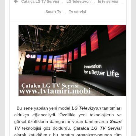
Çatalca LG TV Servisi
,
LG Televizyon
,
lg tv servisi
,
Smart Tv
,
Tv servisi
Bu sene yapılan yeni model
LG Televizyon
tanıtımları
oldukça eğlenceliydi. Özellikle yeni teknolojilerin ve
görsel özelliklerin damgasını vuran tanıtımlarda
Smart
TV
teknolojisi göz doldurdu.
Çatalca LG TV Servisi
olarak katıldığımız bu tanıtım organizasyonunda tüm