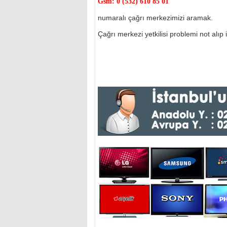
Gsm:
0 (532) 610 85 01
numaralı çağrı merkezimizi aramak.
Çağrı merkezi yetkilisi problemi not alıp il