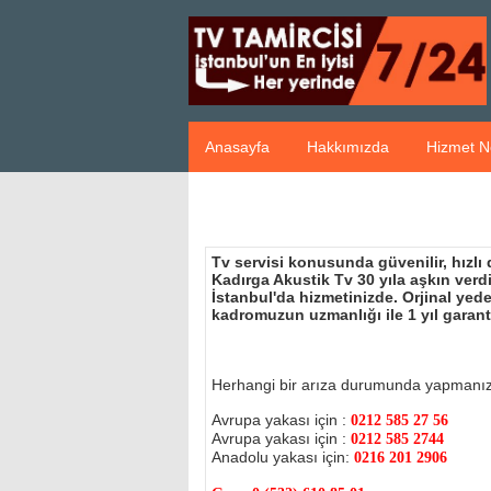
Anasayfa
Hakkımızda
Hizmet N
Tv servisi konusunda güvenilir, hızlı
Kadırga Akustik Tv 30 yıla aşkın ver
İstanbul'da hizmetinizde. Orjinal ye
kadromuzun uzmanlığı ile 1 yıl garant
Herhangi bir arıza durumunda yapmanı
Avrupa yakası için :
0212 585 27 56
Avrupa yakası için :
0212 585 2744
Anadolu yakası için:
0216 201 2906