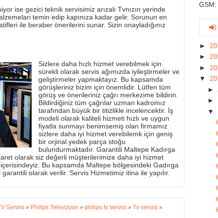
GSM: 
yor ise gezici teknik servisimiz arızalı Tvnızın yerinde
alzemelari temin edip kapınıza kadar gelir. Sorunun en
tifleri ile beraber önerilerini sunar. Sizin onayladığınız
►
2
►
2
Sizlere daha hızlı hizmet verebilmek için
►
2
sürekli olarak servis ağımızda iyileştirmeler ve
▼
2
geliştirmeler yapmaktayız. Bu kapsamda
görüşleriniz bizim için önemlidir. Lütfen tüm
►
görüş ve önerileriniz çağrı merkezime bildirin.
►
Bildirdiğiniz tüm çağrılar uzman kadromız
tarafından büyük bir titizlikle incelencektir. İş
▼
modeli olarak kaliteli hizmeti hızlı ve uygun
fiyatla sunmayı benimsemiş olan firmamız
sizlere daha iyi hizmet verebilemk için geniş
bir orjinal yedek parça stoğu
bulundurmaktadır. Garantili Maltepe Kadırga
aret olarak siz değerli müşterilerimize daha iyi hizmet
 içerisindeyiz. Bu kapsamda Maltepe bölgesindeki Gadırga
garantili olarak verilir. Servis Hizmetimiz itina ile yapılır.
TV Servisi
»
Philips Televizyon
»
philips tv servisi
»
Tv servisi
»