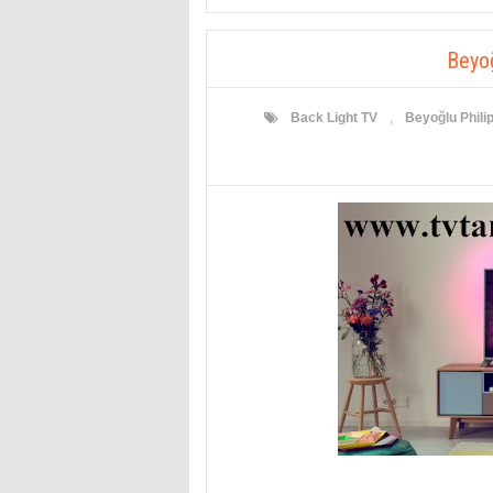
Beyoğ
Back Light TV
,
Beyoğlu Philip