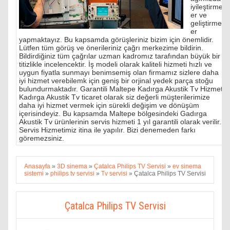
iyileştirmel
er ve
geliştirmel
er
yapmaktayız. Bu kapsamda görüşleriniz bizim için önemlidir.
Lütfen tüm görüş ve önerileriniz çağrı merkezime bildirin.
Bildirdiğiniz tüm çağrılar uzman kadromız tarafından büyük bir
titizlikle incelencektir. İş modeli olarak kaliteli hizmeti hızlı ve
uygun fiyatla sunmayı benimsemiş olan firmamız sizlere daha
iyi hizmet verebilemk için geniş bir orjinal yedek parça stoğu
bulundurmaktadır. Garantili Maltepe Kadırga Akustik Tv Hizmeti
Kadırga Akustik Tv ticaret olarak siz değerli müşterilerimize
daha iyi hizmet vermek için sürekli değişim ve dönüşüm
içerisindeyiz. Bu kapsamda Maltepe bölgesindeki Gadırga
Akustik Tv ürünlerinin servis hizmeti 1 yıl garantili olarak verilir.
Servis Hizmetimiz itina ile yapılır. Bizi denemeden farkı
göremezsiniz.
Anasayfa
»
3D sinema
»
Çatalca Philips TV Servisi
»
ev sinema
sistemi
»
philips tv servisi
»
Tv servisi
»
Çatalca Philips TV Servisi
Çatalca Philips TV Servisi